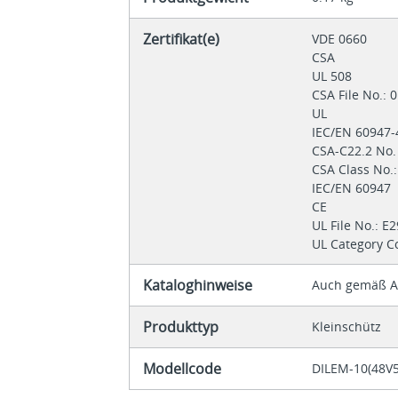
Zertifikat(e)
VDE 0660
CSA
UL 508
CSA File No.:
UL
IEC/EN 60947
CSA-C22.2 No.
CSA Class No.
IEC/EN 60947
CE
UL File No.: E
UL Category C
Kataloghinweise
Auch gemäß AC
Produkttyp
Kleinschütz
Modellcode
DILEM-10(48V