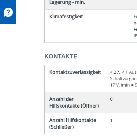
Lagerung - min.
Klimafestigkeit
F
n
F
I
KONTAKTE
Kontaktzuverlässigkeit
< 2 λ, < 1 Au
Schaltvorgän
17 V, Imin = 
Anzahl der
0
Hilfskontakte (Öffner)
Anzahl Hilfskontakte
1
(Schließer)