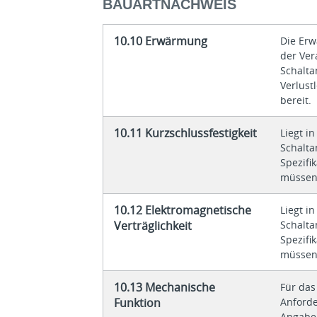
BAUARTNACHWEIS
10.10 Erwärmung
Die Erw
der Ve
Schalta
Verlust
bereit.
10.11 Kurzschlussfestigkeit
Liegt i
Schalta
Spezifi
müssen
10.12 Elektromagnetische
Liegt i
Verträglichkeit
Schalta
Spezifi
müssen
10.13 Mechanische
Für das
Funktion
Anforde
Angabe