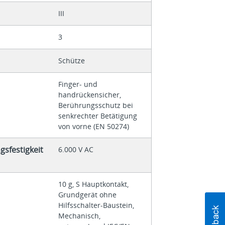
III
3
Schütze
Finger- und
handrückensicher,
Berührungsschutz bei
senkrechter Betätigung
von vorne (EN 50274)
sfestigkeit
6.000 V AC
10 g, S Hauptkontakt,
Grundgerät ohne
Hilfsschalter-Baustein,
Mechanisch,