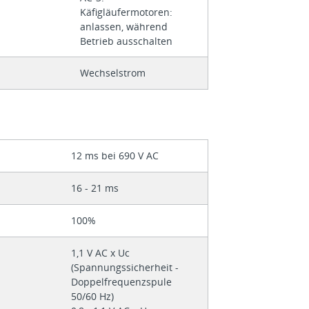
Käfigläufermotoren:
anlassen, während
Betrieb ausschalten
Wechselstrom
12 ms bei 690 V AC
16 - 21 ms
100%
1,1 V AC x Uc
(Spannungssicherheit -
Doppelfrequenzspule
50/60 Hz)