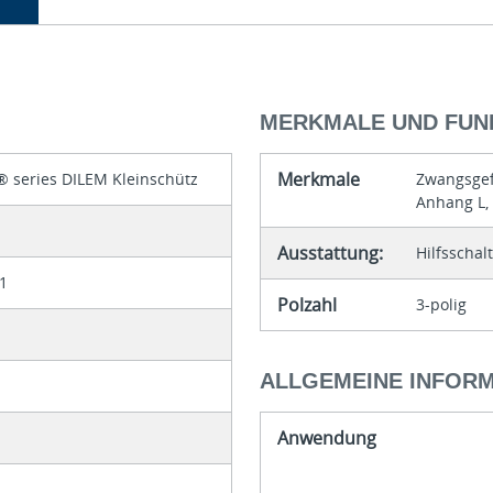
MERKMALE UND FUN
Merkmale
® series DILEM Kleinschütz
Zwangsgef
Anhang L, 
Ausstattung:
Hilfsschal
1
Polzahl
3-polig
ALLGEMEINE INFOR
Anwendung