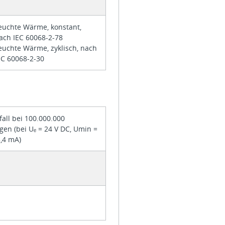
euchte Wärme, konstant,
ach IEC 60068-2-78
euchte Wärme, zyklisch, nach
EC 60068-2-30
sfall bei 100.000.000
gen (bei Uₑ = 24 V DC, Umin =
5,4 mA)