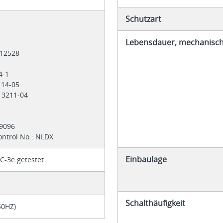
Schutzart
Lebensdauer, mechanisc
 012528
-4-1
 14-05
: 3211-04
29096
ontrol No.: NLDX
Einbaulage
-3e getestet.
Schalthäufigkeit
50HZ)