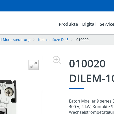
Produkte
Digital
Servic
d Motorsteuerung
Kleinschütze DILE
010020
010020
DILEM-1
Eaton Moeller® series D
400 V, 4 kW, Kontakte S
Wechselstrombetätigu