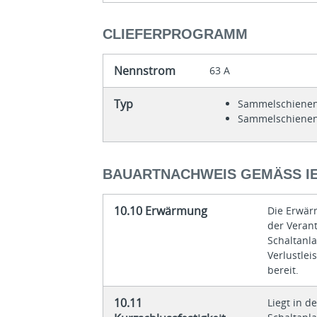
CLIEFERPROGRAMM
Nennstrom
63 A
Typ
Sammelschienen
Sammelschienen
BAUARTNACHWEIS GEMÄSS IEC
10.10 Erwärmung
Die Erwär
der Veran
Schaltanla
Verlustle
bereit.
10.11
Liegt in d