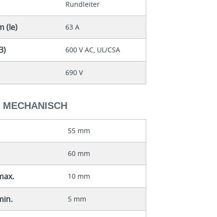
Rundleiter
 (Ie)
63 A
3)
600 V AC, UL/CSA
690 V
- MECHANISCH
55 mm
60 mm
max.
10 mm
min.
5 mm