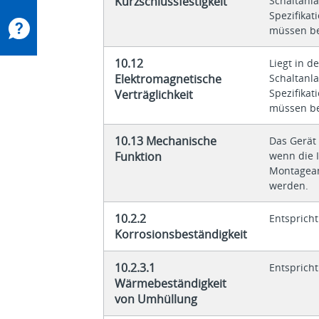
Kurzschlussfestigkeit
Schaltanl
Spezifikat
müssen be
10.12
Liegt in d
Elektromagnetische
Schaltanl
Spezifikat
Verträglichkeit
müssen be
10.13 Mechanische
Das Gerät 
Funktion
wenn die 
Montagean
werden.
10.2.2
Entsprich
Korrosionsbeständigkeit
10.2.3.1
Entsprich
Wärmebeständigkeit
von Umhüllung