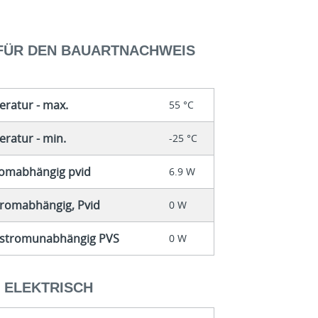
 FÜR DEN BAUARTNACHWEIS
ratur - max.
55 °C
atur - min.
-25 °C
tromabhängig pvid
6.9 W
stromabhängig, Pvid
0 W
g, stromunabhängig PVS
0 W
- ELEKTRISCH