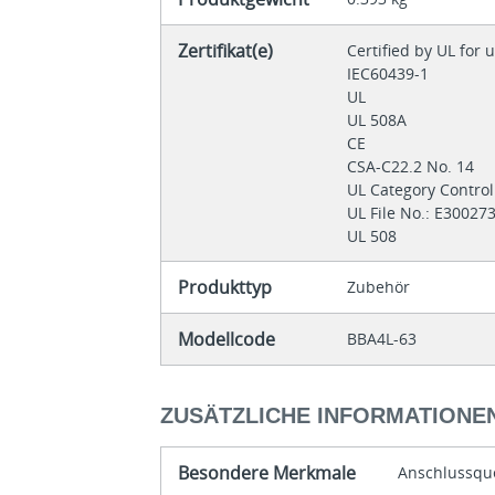
Zertifikat(e)
Certified by UL for
IEC60439-1
UL
UL 508A
CE
CSA-C22.2 No. 14
UL Category Contr
UL File No.: E30027
UL 508
Produkttyp
Zubehör
Modellcode
BBA4L-63
ZUSÄTZLICHE INFORMATIONE
Besondere Merkmale
Anschlussque