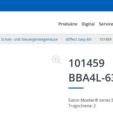
Produkte
Digital
Servic
 Schalt- und Steuergerätegehäuse
xEffect Sasy 60i
101459
101459
BBA4L-6
Eaton Moeller® series
Tragschiene: 2