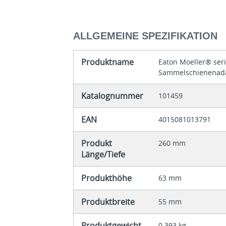
ALLGEMEINE SPEZIFIKATION
Produktname
Eaton Moeller® ser
Sammelschienenad
Katalognummer
101459
EAN
4015081013791
Produkt
260 mm
Länge/Tiefe
Produkthöhe
63 mm
Produktbreite
55 mm
Produktgewicht
0.393 kg