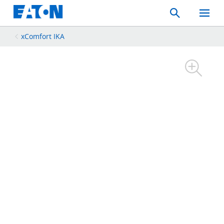
Search
Toggle
Mobil
Menu
xComfort IKA