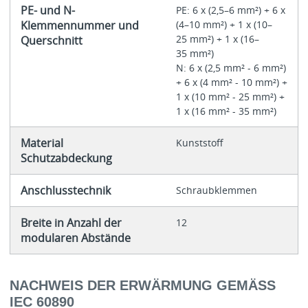
PE- und N-
PE: 6 x (2,5–6 mm²) + 6 x
Klemmennummer und
(4–10 mm²) + 1 x (10–
25 mm²) + 1 x (16–
Querschnitt
35 mm²)
N: 6 x (2,5 mm² - 6 mm²)
+ 6 x (4 mm² - 10 mm²) +
1 x (10 mm² - 25 mm²) +
1 x (16 mm² - 35 mm²)
Material
Kunststoff
Schutzabdeckung
Anschlusstechnik
Schraub­­klemmen
Breite in Anzahl der
12
modularen Abstände
NACHWEIS DER ERWÄRMUNG GEMÄSS I
EC 60890