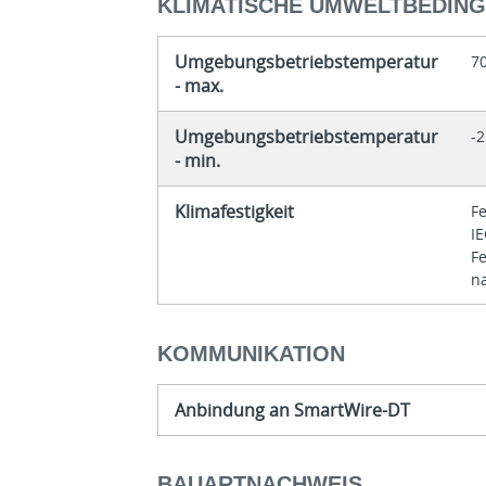
KLIMATISCHE UMWELTBEDIN
Umgebungsbetriebstemperatur
7
- max.
Umgebungsbetriebstemperatur
-2
- min.
Klimafestigkeit
F
I
F
n
KOMMUNIKATION
Anbindung an SmartWire-DT
BAUARTNACHWEIS