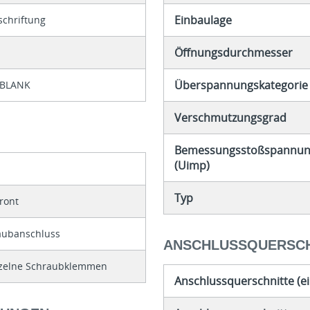
Einbaulage
schriftung
Öffnungsdurchmesser
Überspannungskategorie
-BLANK
Verschmutzungsgrad
Bemessungsstoßspannung
(Uimp)
Typ
Front
aubanschluss
ANSCHLUSSQUERSCH
nzelne Schraubklemmen
Anschlussquerschnitte (ei