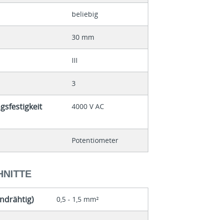
beliebig
30 mm
III
3
sfestigkeit
4000 V AC
Potentiometer
NITTE
ndrähtig)
0,5 - 1,5 mm²