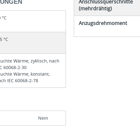
GUNGEN
Anschlussquerschnitte
(mehrdrähtig)
0 °C
Anzugsdrehmoment
5 °C
euchte Wärme, zyklisch, nach
EC 60068-2-30
euchte Wärme, konstant,
ach IEC 60068-2-78
Nein