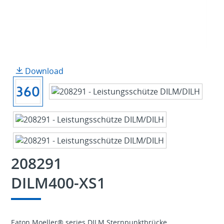
Download
208291
DILM400-XS1
Eaton Moeller® series DILM Sternpunktbrücke,