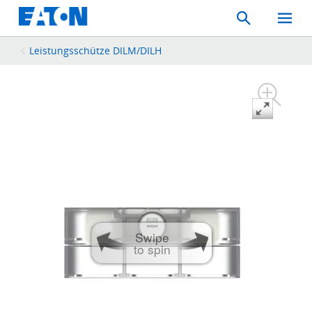
Search
Toggle
Mobil
Menu
Leistungsschütze DILM/DILH
Swipe
to spin