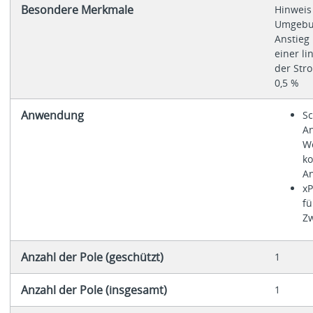
Besondere Merkmale
Hinweis
Umgebun
Anstieg 
einer l
der Str
0,5 %
Anwendung
Sc
A
W
ko
A
xP
fü
Z
Anzahl der Pole (geschützt)
1
Anzahl der Pole (insgesamt)
1