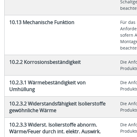
Schaltg
beachte
10.13 Mechanische Funktion
Für das 
Anforder
sofern 
Montage
beachte
10.2.2 Korrosionsbeständigkeit
Die Anf
Produktn
10.2.3.1 Wärmebeständigkeit von
Die Anf
Umhüllung
Produktn
10.2.3.2 Widerstandsfähigkeit Isolierstoffe
Die Anf
gewöhnliche Wärme
Produktn
10.2.3.3 Widerst. Isolierstoffe abnorm.
Die Anf
Wärme/Feuer durch int. elektr. Auswirk.
Produktn