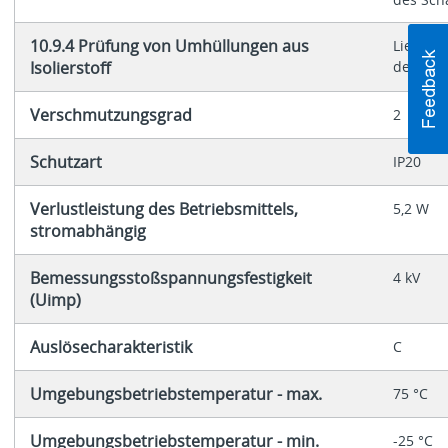
10.9.4 Prüfung von Umhüllungen aus
Liegt i
Isolierstoff
des Sch
Verschmutzungsgrad
2
Schutzart
IP20
Verlustleistung des Betriebsmittels,
5,2 W
stromabhängig
Bemessungsstoßspannungsfestigkeit
4 kV
(Uimp)
Auslösecharakteristik
C
Umgebungsbetriebstemperatur - max.
75 °C
Umgebungsbetriebstemperatur - min.
-25 °C