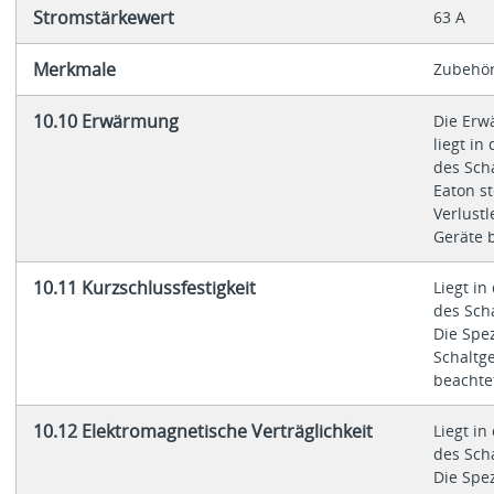
Stromstärkewert
63 A
Merkmale
Zubehör
10.10 Erwärmung
Die Er
liegt in
des Sch
Eaton st
Verlust
Geräte b
10.11 Kurzschlussfestigkeit
Liegt i
des Sch
Die Spez
Schaltg
beachte
10.12 Elektromagnetische Verträglichkeit
Liegt i
des Sch
Die Spez