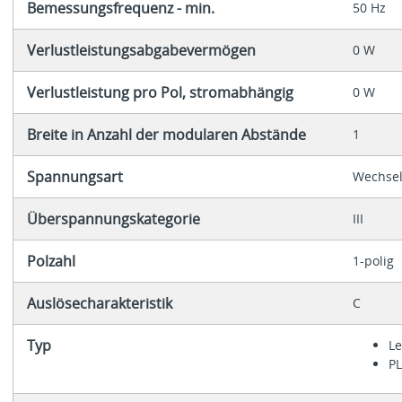
Bemessungsfrequenz - min.
50 Hz
Verlustleistungsabgabevermögen
0 W
Verlustleistung pro Pol, stromabhängig
0 W
Breite in Anzahl der modularen Abstände
1
Spannungsart
Wechse
Überspannungskategorie
III
Polzahl
1-polig
Auslösecharakteristik
C
Typ
Le
PL