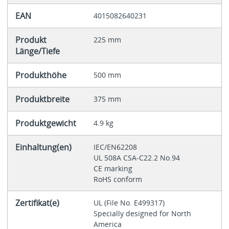
EAN
4015082640231
Produkt
225 mm
Länge/Tiefe
Produkthöhe
500 mm
Produktbreite
375 mm
Produktgewicht
4.9 kg
Einhaltung(en)
IEC/EN62208
UL 508A CSA-C22.2 No.94
CE marking
RoHS conform
Zertifikat(e)
UL (File No. E499317)
Specially designed for North
America