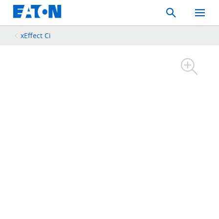
Search
Toggle
Mobil
Menu
xEffect Ci