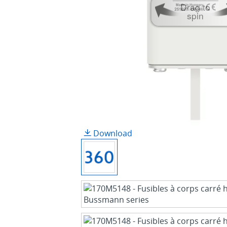
Drag to
spin
Download