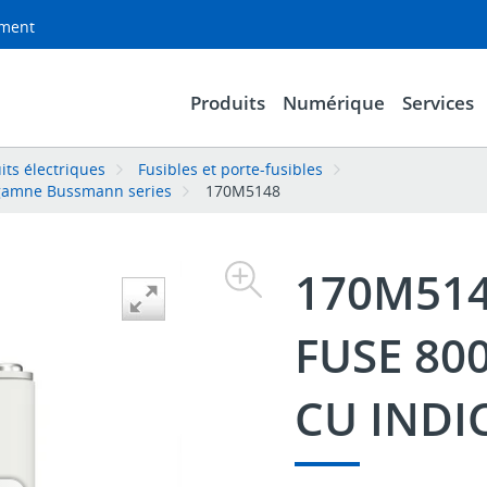
ement
Produits
Numérique
Services
its électriques
Fusibles et porte-fusibles
a gamne Bussmann series
170M5148
170M51
FUSE 80
CU INDI