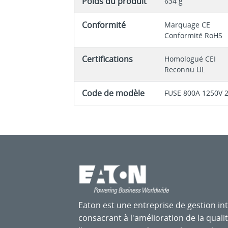
Poids du produit
634 g
Conformité
Marquage CE
Conformité RoHS
Certifications
Homologué CEI
Reconnu UL
Code de modèle
FUSE 800A 1250V 
Eaton est une entreprise de gestion int
consacrant à l'amélioration de la qualit