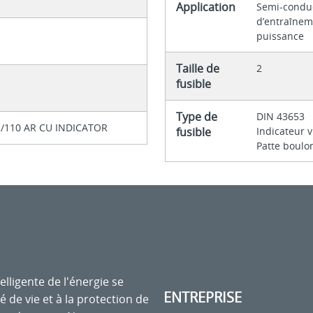
Application
Semi-conduc
d’entraînem
puissance
Taille de
2
fusible
Type de
DIN 43653
2/110 AR CU INDICATOR
fusible
Indicateur 
Patte boulo
elligente de l'énergie se
ENTREPRISE
é de vie et à la protection de