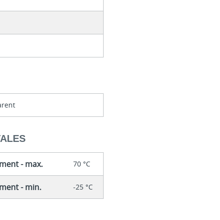
arent
TALES
ment - max.
70 °C
ment - min.
-25 °C