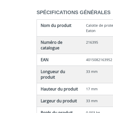
SPÉCIFICATIONS GÉNÉRALES
Nom du produit
Calotte de prot
Eaton
Numéro de
216395
catalogue
EAN
4015082163952
Longueur du
33 mm
produit
Hauteur du produit
17 mm
Largeur du produit
33 mm
Poids du produit
0.003 kg