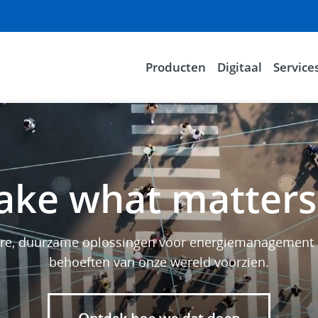
Producten
Digitaal
Service
ke what matters
tere, duurzame oplossingen voor energiemanagement 
behoeften van onze wereld voorzien.