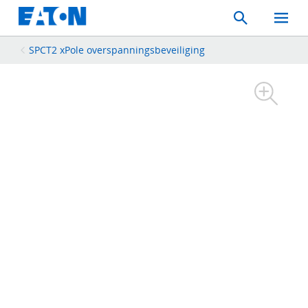
Search
Toggle
Mobil
Menu
SPCT2 xPole overspanningsbeveiliging