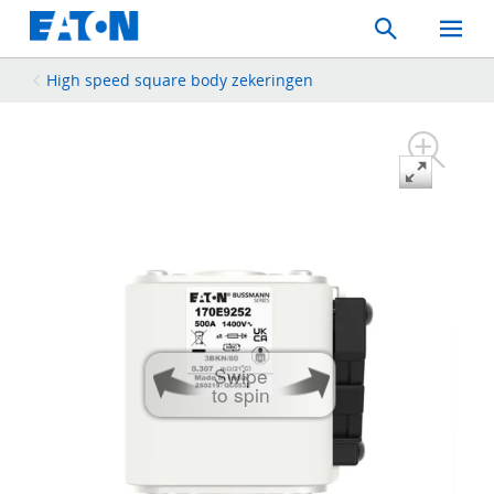
Search
Toggle
Mobil
Menu
High speed square body zekeringen
Swipe
to spin