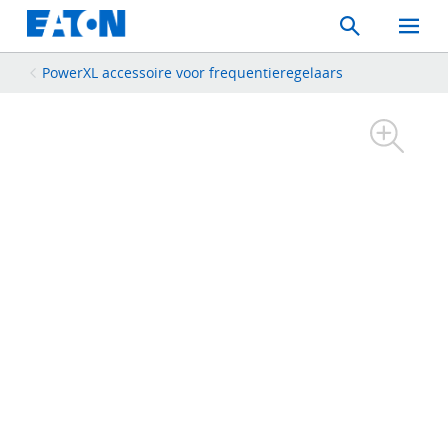
Search
Toggle
Mobil
Menu
PowerXL accessoire voor frequentieregelaars