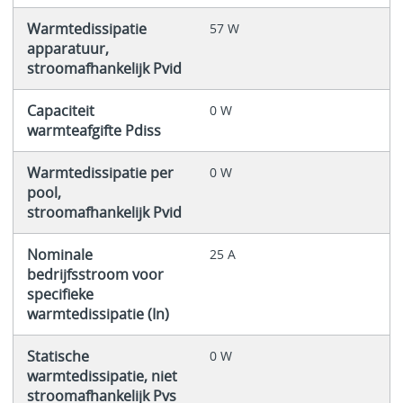
Warmtedissipatie
57 W
apparatuur,
stroomafhankelijk Pvid
Capaciteit
0 W
warmteafgifte Pdiss
Warmtedissipatie per
0 W
pool,
stroomafhankelijk Pvid
Nominale
25 A
bedrijfsstroom voor
specifieke
warmtedissipatie (In)
Statische
0 W
warmtedissipatie, niet
stroomafhankelijk Pvs