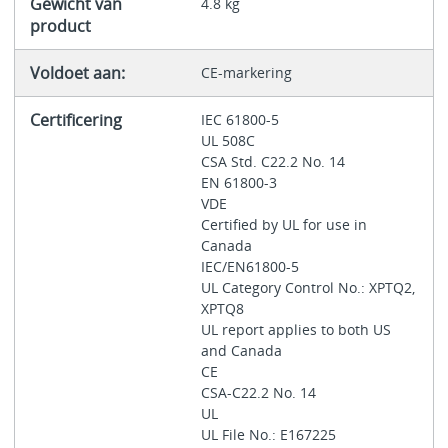
Gewicht van
4.8 kg
product
Voldoet aan:
CE-markering
Certificering
IEC 61800-5
UL 508C
CSA Std. C22.2 No. 14
EN 61800-3
VDE
Certified by UL for use in
Canada
IEC/EN61800-5
UL Category Control No.: XPTQ2,
XPTQ8
UL report applies to both US
and Canada
CE
CSA-C22.2 No. 14
UL
UL File No.: E167225