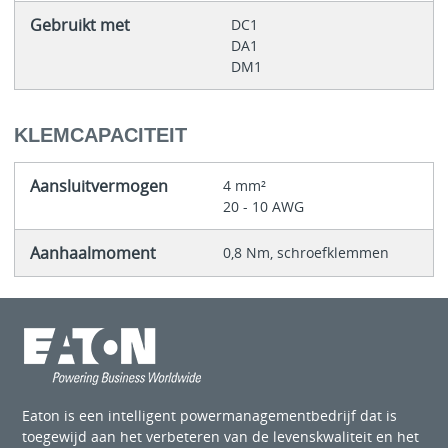
Gebruikt met
DC1
DA1
DM1
KLEMCAPACITEIT
Aansluitvermogen
4 mm²
20 - 10 AWG
Aanhaalmoment
0,8 Nm, schroefklemmen
Eaton is een intelligent powermanagementbedrijf dat is
toegewijd aan het verbeteren van de levenskwaliteit en het