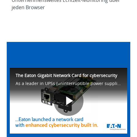
Unternehmensweites Echtzeit‑Monitoring über
jeden Browser
The Eaton Gigabit Network Card for cybersecurity
As a leader in UPSs (uninterruptible power supplies), Eaton launched the Gigabit Network Card for additional cybersecurity and also faster speeds.
Play