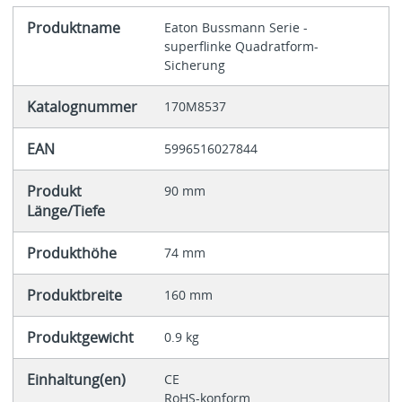
Produktname
Eaton Bussmann Serie -
superflinke Quadratform-
Sicherung
Katalognummer
170M8537
EAN
5996516027844
Produkt
90 mm
Länge/Tiefe
Produkthöhe
74 mm
Produktbreite
160 mm
Produktgewicht
0.9 kg
Einhaltung(en)
CE
RoHS-konform