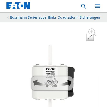
Search
Toggle
Mobil
Menu
Bussmann Series superflinke Quadratform-Sicherungen
Swipe
to spin