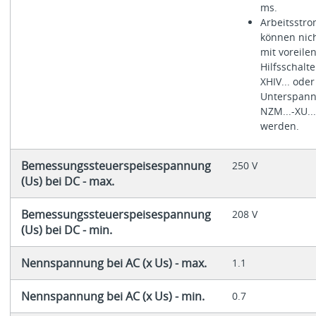
ms.
Arbeitsstro
können nich
mit voreile
Hilfsschalt
XHIV... oder
Unterspann
NZM...-XU...
werden.
Bemessungssteuerspeisespannung
250 V
(Us) bei DC - max.
Bemessungssteuerspeisespannung
208 V
(Us) bei DC - min.
Nennspannung bei AC (x Us) - max.
1.1
Nennspannung bei AC (x Us) - min.
0.7