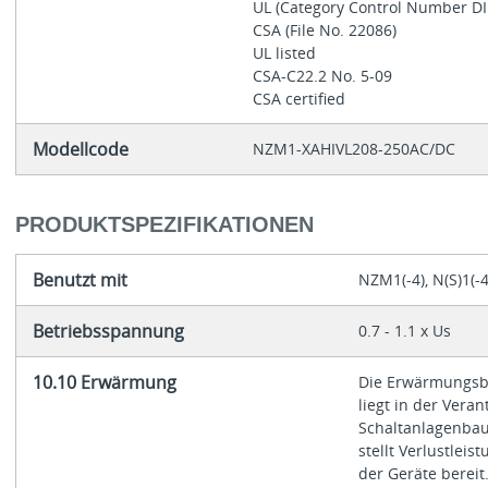
UL (Category Control Number D
CSA (File No. 22086)
UL listed
CSA-C22.2 No. 5-09
CSA certified
Modellcode
NZM1-XAHIVL208-250AC/DC
PRODUKTSPEZIFIKATIONEN
Benutzt mit
NZM1(-4), N(S)1(-4
Betriebsspannung
0.7 - 1.1 x Us
10.10 Erwärmung
Die Erwärmungs
liegt in der Vera
Schaltanlagenbau
stellt Verlustleis
der Geräte bereit