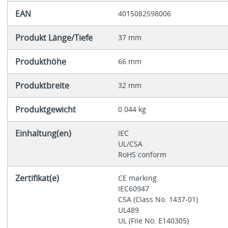
EAN
4015082598006
Produkt Länge/Tiefe
37 mm
Produkthöhe
66 mm
Produktbreite
32 mm
Produktgewicht
0.044 kg
Einhaltung(en)
IEC
UL/CSA
RoHS conform
Zertifikat(e)
CE marking
IEC60947
CSA (Class No. 1437-01)
UL489
UL (File No. E140305)