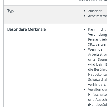
Typ
Zubehör
Arbeitsstro
Besondere Merkmale
Kann nicht 
Verbindung
Fernantrieb
XR… verwen
Wenn der
Arbeitsstro
unter Spann
wird beim E
die Berühr
Hauptkonta
Schutzschal
verhindert.
Voreilen de
Hilfsschalt
und Aussch
(Handbetäti