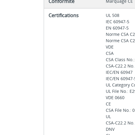
Conformité
Marquage CE
Certifications
UL 508
IEC 60947-5
EN 60947-5
Norme CSA C2
Norme CSA C2
VDE
CSA
CSA Class No.
CSA-C22.2 No.
IEC/EN 60947
IEC/EN 60947
UL Category C
UL File No.: E
VDE 0660
CE
CSA File No.:
UL
CSA-C22.2 No.
DNV