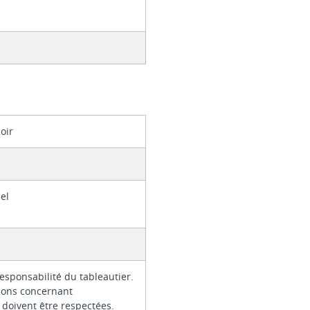
oir
pel
responsabilité du tableautier.
tions concernant
e doivent être respectées.