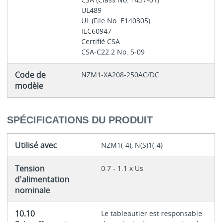
UL489
UL (File No. E140305)
IEC60947
Certifié CSA
CSA-C22.2 No. 5-09
Code de
NZM1-XA208-250AC/DC
modèle
SPÉCIFICATIONS DU PRODUIT
Utilisé avec
NZM1(-4), N(S)1(-4)
Tension
0.7 - 1.1 x Us
d'alimentation
nominale
10.10
Le tableautier est responsable