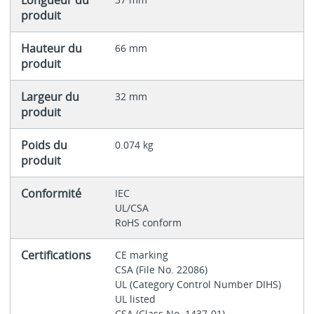
Longueur du
produit
Hauteur du
66 mm
produit
Largeur du
32 mm
produit
Poids du
0.074 kg
produit
Conformité
IEC
UL/CSA
RoHS conform
Certifications
CE marking
CSA (File No. 22086)
UL (Category Control Number DIHS)
UL listed
CSA (Class No. 1437-01)