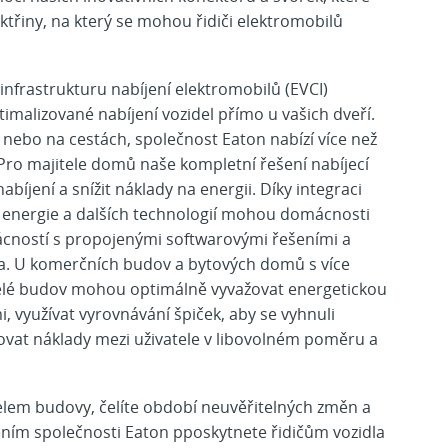
lektřiny, na který se mohou řidiči elektromobilů
infrastrukturu nabíjení elektromobilů (EVCI)
timalizované nabíjení vozidel přímo u vašich dveří.
i nebo na cestách, společnost Eaton nabízí více než
. Pro majitele domů naše kompletní řešení nabíjecí
bíjení a snížit náklady na energii. Díky integraci
í energie a dalších technologií mohou domácnosti
ácností s propojenými softwarovými řešeními a
tra. U komerčních budov a bytových domů s více
jitelé budov mohou optimálně vyvažovat energetickou
i, využívat vyrovnávání špiček, aby se vyhnuli
vat náklady mezi uživatele v libovolném poměru a
telem budovy, čelíte období neuvěřitelných změn a
ením společnosti Eaton pposkytnete řidičům vozidla