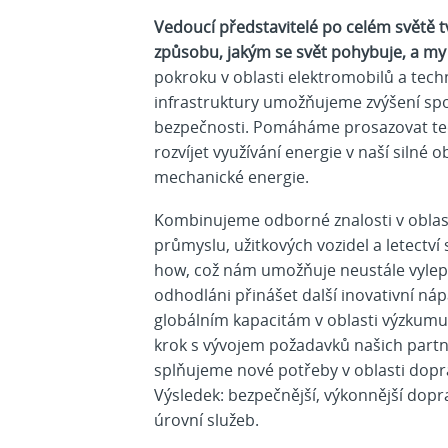
Vedoucí představitelé po celém světě t
způsobu, jakým se svět pohybuje, a m
pokroku v oblasti elektromobilů a tech
infrastruktury umožňujeme zvýšení spole
bezpečnosti. Pomáháme prosazovat tec
rozvíjet využívání energie v naší silné o
mechanické energie.
Kombinujeme odborné znalosti v obla
průmyslu, užitkových vozidel a letectví
how, což nám umožňuje neustále vylep
odhodláni přinášet další inovativní ná
globálním kapacitám v oblasti výzkumu
krok s vývojem požadavků našich partne
splňujeme nové potřeby v oblasti dopr
Výsledek: bezpečnější, výkonnější doprav
úrovní služeb.