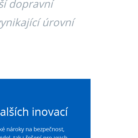
ší dopravní
vynikající úrovní
alších inovací
ké nároky na bezpečnost,
del, tak i řešení pro jejich