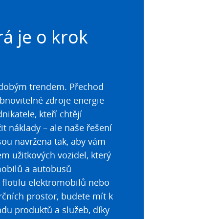
á je o krok
odobým trendem. Přechod
bnovitelné zdroje energie
katele, kteří chtějí
it náklady – ale naše řešení
 jsou navržena tak, aby vám
em užitkových vozidel, který
mobilů a autobusů
 flotilu elektromobilů nebo
rčních prostor, budete mít k
sadu produktů a služeb, díky