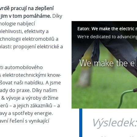
vrdě pracují na zlepšení
y jim v tom pomáháme.
Díky
nologie nabíjecí
Eaton: We make the electric 
hlivosti, efektivity a
hnologii elektromobilů a
blasti: propojení elektrické a
sti automobilového
 s elektrotechnickými know-
šovat naši nabídku. A jsme
pady do praxe. Díky našim
 & vývoje a výroby držíme
rů – a jejich zákazníků – a
avy a spotřeby energie.
Výsledek:
ní řešení s vynikající