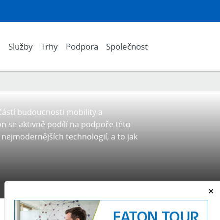
e
Služby
Trhy
Podpora
Společnost
učástí budoucnosti mobility a
n se aktivně podílí na podpoře této
 nejmodernějších technologií, a to jak