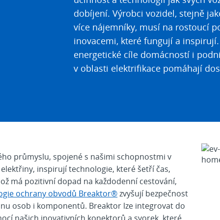
dobíjení. Výrobci vozidel, stejně j
více nájemníky, musí na rostoucí p
inovacemi, které fungují a inspiruj
energetické cíle domácností i podn
v oblasti elektrifikace pomáhají do
ého průmyslu, spojené s našimi schopnostmi v
lektřiny, inspirují technologie, které šetří čas,
, což má pozitivní dopad na každodenní cestování,
ogie ochrany obvodů Breaktor®
zvyšují bezpečnost
anu osob i komponentů. Breaktor lze integrovat do
cí našich inovativních konektorů a svorek, které