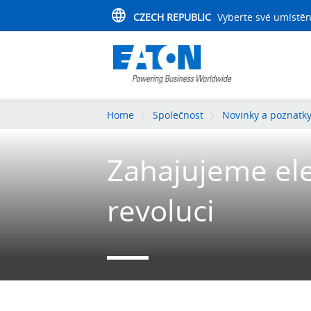
CZECH REPUBLIC
Vyberte své umístěn
Home
Společnost
Novinky a poznatk
Zahajujeme ele
revoluci