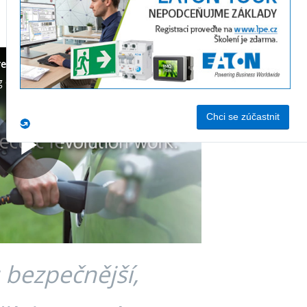
revolution work.
We're dedicated to advancing electric vehicle technology for today and for the future. Because making vehicles safer and more efficient is #WhatMatters. Learn more at https://eaton.works/2Y37M0a #ElectricVehicles
Play
Video
 bezpečnější,