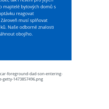
ako majitelé bytových domů s
optávku reagovat
í. Zároveň musí splňovat
iků. Naše odborné znalosti
sáhnout obojího.