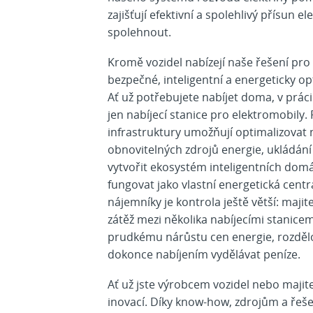
zajišťují efektivní a spolehlivý přísun e
spolehnout.
Kromě vozidel nabízejí naše řešení pro 
bezpečné, inteligentní a energeticky op
Ať už potřebujete nabíjet doma, v prác
jen nabíjecí stanice pro elektromobily
infrastruktury umožňují optimalizovat na
obnovitelných zdrojů energie, ukládán
vytvořit ekosystém inteligentních dom
fungovat jako vlastní energetická cen
nájemníky je kontrola ještě větší: ma
zátěž mezi několika nabíjecími stanicem
prudkému nárůstu cen energie, rozdělo
dokonce nabíjením vydělávat peníze.
Ať už jste výrobcem vozidel nebo maji
inovací. Díky know-how, zdrojům a řeš