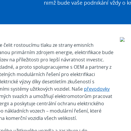
nimž bude vaše podnikání vždy o k
e čelit rostoucímu tlaku ze strany emisních
tanou primárním zdrojem energie, elektrifikace bude
zev na příležitosti pro lepší návratnost investic.
kladné, a proto spolupracujeme s OEM a partnery z
itelných modulárních řešení pro elektrifikaci
ektrické výzvy díky desetiletím zkušeností s
ními systémy užitkových vozidel. Naše
převodovky
trmých svazích a umožňují elektromotorům pracovat
rgii a poskytuje centrální ochranu elektrického
o nákladních vozech – modulární řešení, které
a komerční vozidla všech velikostí.
ého užitkového vozidla a zasahuje i do