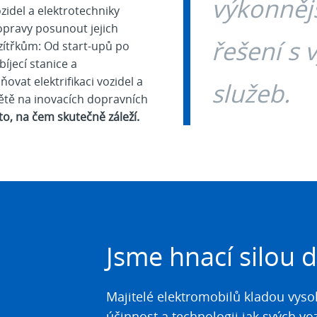
výkonněj
zidel a elektrotechniky
opravy posunout jejich
řešení s 
zítřkům: Od start-upů po
íjecí stanice a
vat elektrifikaci vozidel a
služeb.
ětě na inovacích dopravních
 to, na čem skutečně záleží.
Jsme hnací silou d
Majitelé elektromobilů kladou vyso
účinnost a technologii jak svých vozi