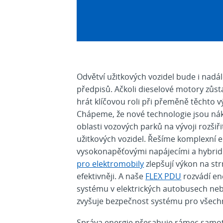
Odvětví užitkových vozidel bude i nadál
předpisů. Ačkoli dieselové motory zůs
hrát klíčovou roli při přeměně těchto vý
Chápeme, že nové technologie jsou ná
oblasti vozových parků na vývoji rozšiř
užitkových vozidel. Řešíme komplexní el
vysokonapěťovými napájecími a hybrid
pro elektromobily
zlepšují výkon na s
efektivněji. A naše
FLEX PDU
rozvádí ene
systému v elektrických autobusech neb
zvyšuje bezpečnost systému pro všechn
Správa energie přesahuje rámec samotn