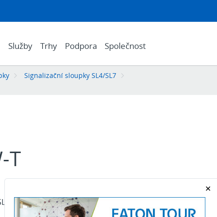
e
Služby
Trhy
Podpora
Společnost
pky
Signalizační sloupky SL4/SL7
-T
SL7 Kovový úhelník, včetně kabelové průchodky