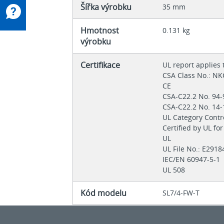
Šířka výrobku
35 mm
Hmotnost
0.131 kg
výrobku
Certifikace
UL report applies
CSA Class No.: N
CE
CSA-C22.2 No. 94
CSA-C22.2 No. 14
UL Category Cont
Certified by UL f
UL
UL File No.: E291
IEC/EN 60947-5-1
UL 508
Kód modelu
SL7/4-FW-T