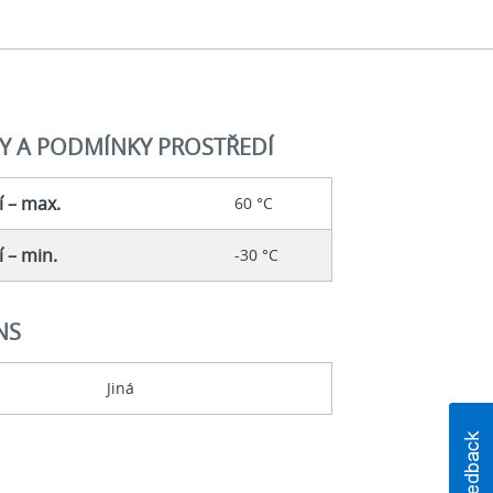
Y A PODMÍNKY PROSTŘEDÍ
í – max.
60 °C
 – min.
-30 °C
NS
Jiná