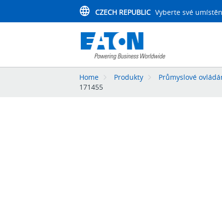
CZECH REPUBLIC
Vyberte své umístěn
Home
Produkty
Průmyslové ovládán
171455