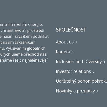
igentním řízením energie,
SPOLEČNOST
a chránit životní prostředí
se naším závazkem podnikat
About us
at našim zákazníkům
nu. Využíváním globálních
Kariéra
ce urychlujeme přechod naší
áháme řešit nejnaléhavější
Inclusion and Diversity
Investor relations
Udržitelný pohon pokrok
Novinky a poznatky