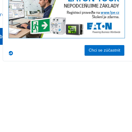
produktu
bchodní oddělení