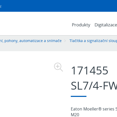
í
Produkty
Digitalizac
í, pohony, automatizace a snímače
Tlačítka a signalizační slou
171455
SL7/4-FW
Eaton Moeller® series 
M20