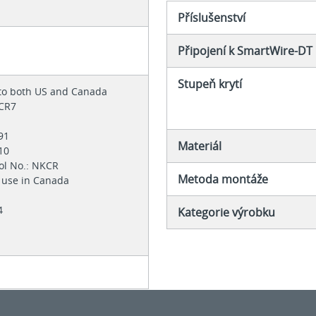
Příslušenství
Připojení k SmartWire-DT
Stupeň krytí
 to both US and Canada
KCR7
-91
Materiál
-10
rol No.: NKCR
Metoda montáže
or use in Canada
84
Kategorie výrobku