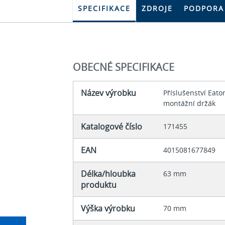
SPECIFIKACE
ZDROJE
PODPORA
OBECNÉ SPECIFIKACE
Název výrobku
Příslušenství Eat
montážní držák
Katalogové číslo
171455
EAN
4015081677849
Délka/hloubka
63 mm
produktu
Výška výrobku
70 mm