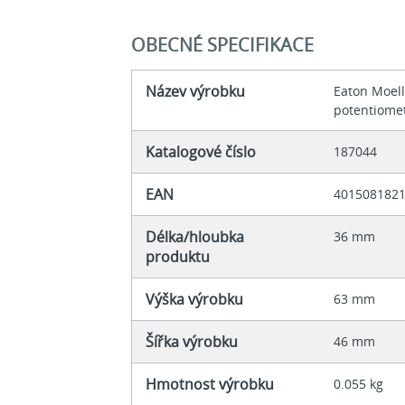
OBECNÉ SPECIFIKACE
Název výrobku
Eaton Moel
potentiome
Katalogové číslo
187044
EAN
401508182
Délka/hloubka
36 mm
produktu
Výška výrobku
63 mm
Šířka výrobku
46 mm
Hmotnost výrobku
0.055 kg