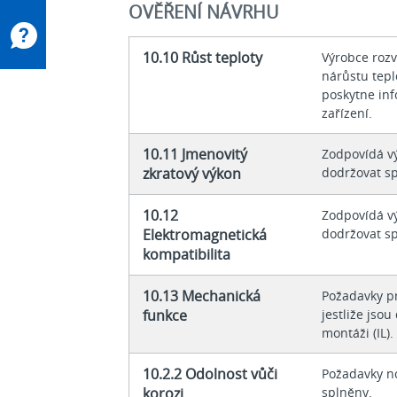
OVĚŘENÍ NÁVRHU
10.10 Růst teploty
Výrobce roz
nárůstu tepl
poskytne inf
zařízení.
10.11 Jmenovitý
Zodpovídá v
zkratový výkon
dodržovat sp
10.12
Zodpovídá v
Elektromagnetická
dodržovat sp
kompatibilita
10.13 Mechanická
Požadavky pr
funkce
jestliže jso
montáži (IL).
10.2.2 Odolnost vůči
Požadavky n
korozi
splněny.