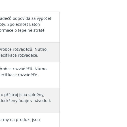
váděčů odpovídá za výpočet
oty. Společnost Eaton
ormace o tepelné ztrátě
ýrobce rozváděčů. Nutno
ecifikace rozváděče.
ýrobce rozváděčů. Nutno
ecifikace rozváděče.
o přístroj jsou splněny,
u dodrženy údaje v návodu k
ormy na produkt jsou