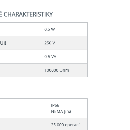
É CHARAKTERISTIKY
0,5 W
Ui)
250 V
0.5 VA
100000 Ohm
IP66
NEMA Jiná
25 000 operací