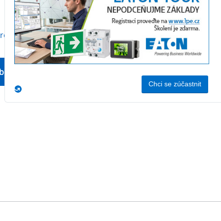
produktu
bchodní oddělení