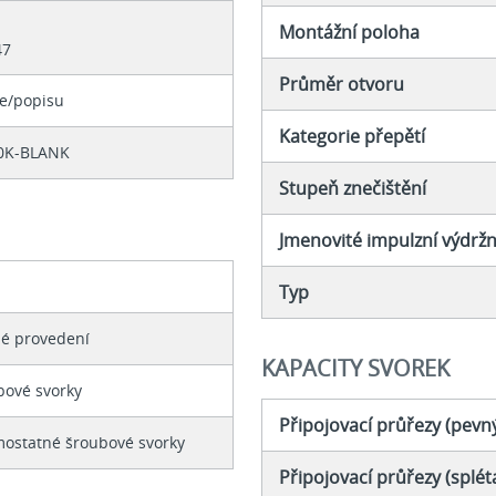
Montážní poloha
47
Průměr otvoru
ce/popisu
Kategorie přepětí
0K-BLANK
Stupeň znečištění
Jmenovité impulzní výdržn
Typ
hé provedení
KAPACITY SVOREK
bové svorky
Připojovací průřezy (pevn
mostatné šroubové svorky
Připojovací průřezy (splét