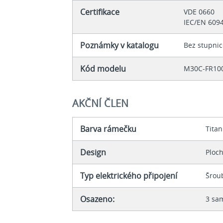
Certifikace
VDE 0660
IEC/EN 609
Poznámky v katalogu
Bez stupni
Kód modelu
M30C-FR10
AKČNÍ ČLEN
Barva rámečku
Titan
Design
Ploc
Typ elektrického připojení
Šrou
Osazeno:
3 sa