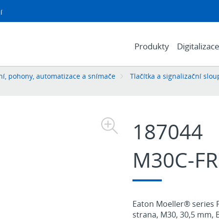
í
Produkty
Digitalizac
í, pohony, automatizace a snímače
Tlačítka a signalizační slou
187044
M30C-FR
Eaton Moeller® series 
strana, M30, 30,5 mm, B