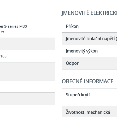
JMENOVITÉ ELEKTRICK
Příkon
ler® series M30
ter
Jmenovité izolační napětí (
Jmenovitý výkon
1105
Odpor
OBECNÉ INFORMACE
Stupeň krytí
Životnost, mechanická