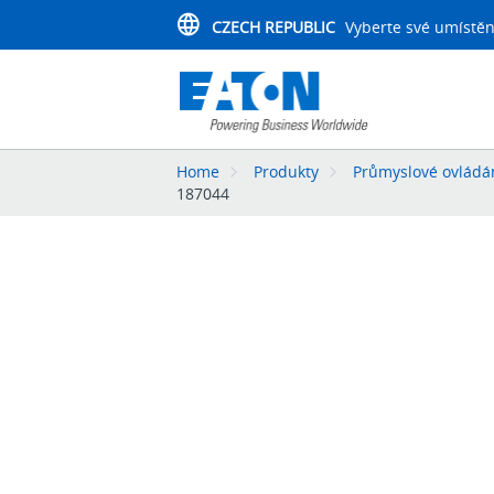
CZECH REPUBLIC
Vyberte své umístěn
Home
Produkty
Průmyslové ovládán
187044