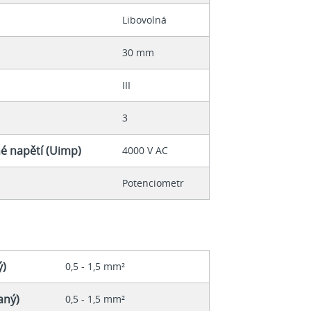
Libovolná
30 mm
III
3
é napětí (Uimp)
4000 V AC
Potenciometr
ý)
0,5 - 1,5 mm²
aný)
0,5 - 1,5 mm²