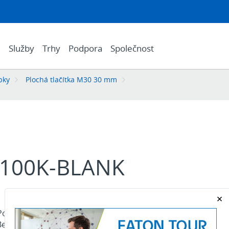
e
Služby
Trhy
Podpora
Společnost
pky
Plochá tlačítka M30 30 mm
100K-BLANK
Potenciometr M30, Ploché provedení přední
ez stupnice/popisu, R 100 kΩ, P 0,5 W, Kovová