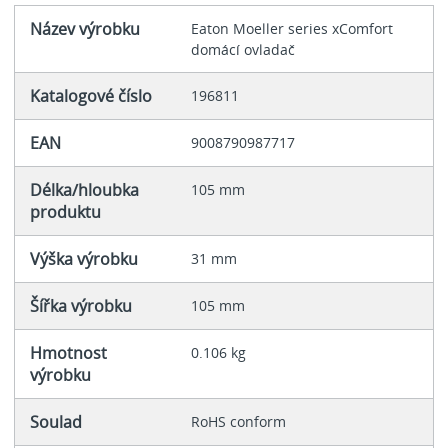
Název výrobku
Eaton Moeller series xComfort
domácí ovladač
Katalogové číslo
196811
EAN
9008790987717
Délka/hloubka
105 mm
produktu
Výška výrobku
31 mm
Šířka výrobku
105 mm
Hmotnost
0.106 kg
výrobku
Soulad
RoHS conform