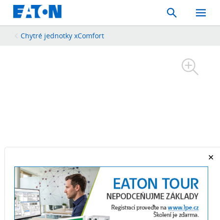
Search
Toggle
Mobil
Menu
Chytré jednotky xComfort