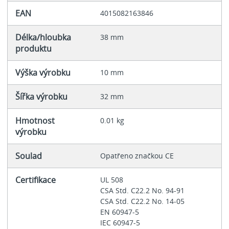
EAN
4015082163846
Délka/hloubka
38 mm
produktu
Výška výrobku
10 mm
Šířka výrobku
32 mm
Hmotnost
0.01 kg
výrobku
Soulad
Opatřeno značkou CE
Certifikace
UL 508
CSA Std. C22.2 No. 94-91
CSA Std. C22.2 No. 14-05
EN 60947-5
IEC 60947-5