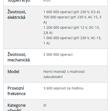
Stupeň krytí
IP20
Životnost,
1 600 000 operací (při 230 V, 0,5 A)
elektrická
700 000 operací (při 230 V, AC-15, 3
A)
1 200 000 operací (při 12 V, DC-13,
2,8 A)
1 000 000 operací (při 230 V, AC-15,
1 A)
Životnost,
5 000 000 operací
mechanická
Model
Horní montáž s možností
zabudování
Provozní
3 600 sepnutí za hodinu
frekvence
Kategorie
III
přepětí