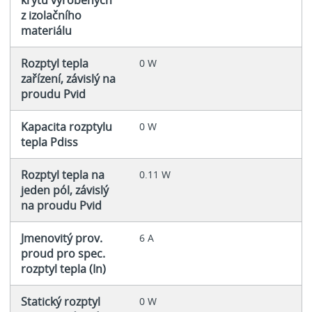
z izolačního
materiálu
Rozptyl tepla
0 W
zařízení, závislý na
proudu Pvid
Kapacita rozptylu
0 W
tepla Pdiss
Rozptyl tepla na
0.11 W
jeden pól, závislý
na proudu Pvid
Jmenovitý prov.
6 A
proud pro spec.
rozptyl tepla (In)
Statický rozptyl
0 W