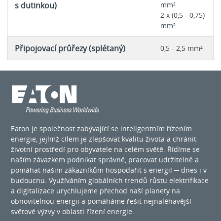
s dutinkou)
mm²
2 x (0,5 - 0,75)
mm²
Připojovací průřezy (splétaný)
0,5 - 2,5 mm²
Eaton je společnost zabývající se inteligentním řízením
energie, jejímž cílem je zlepšovat kvalitu života a chránit
životní prostředí pro obyvatele na celém světě. Řídíme se
naším závazkem podnikat správně, pracovat udržitelně a
pomáhat našim zákazníkům hospodařit s energií ─ dnes i v
budoucnu. Využíváním globálních trendů růstu elektrifikace
a digitalizace urychlujeme přechod naší planety na
obnovitelnou energii a pomáháme řešit nejnaléhavější
světové výzvy v oblasti řízení energie.