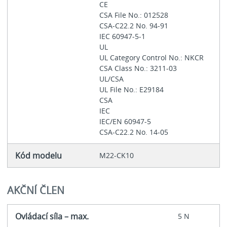
CE
CSA File No.: 012528
CSA-C22.2 No. 94-91
IEC 60947-5-1
UL
UL Category Control No.: NKCR
CSA Class No.: 3211-03
UL/CSA
UL File No.: E29184
CSA
IEC
IEC/EN 60947-5
CSA-C22.2 No. 14-05
Kód modelu
M22-CK10
AKČNÍ ČLEN
Ovládací síla – max.
5 N