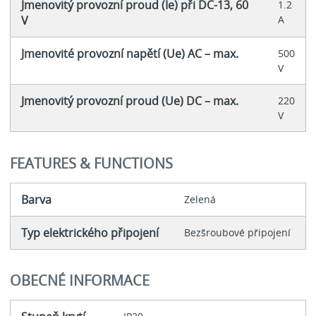
Jmenovitý provozní proud (Ie) při DC-13, 60
1.2
V
A
Jmenovité provozní napětí (Ue) AC – max.
500
V
Jmenovitý provozní proud (Ue) DC – max.
220
V
FEATURES & FUNCTIONS
Barva
Zelená
Typ elektrického připojení
Bezšroubové připojení
OBECNÉ INFORMACE