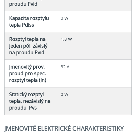
proudu Pvid
Kapacita rozptylu
0 W
tepla Pdiss
Rozptyl tepla na
1.8 W
jeden pól, závislý
na proudu Pvid
Jmenovitý prov.
32 A
proud pro spec.
rozptyl tepla (In)
Statický rozptyl
0 W
tepla, nezávislý na
proudu, Pvs
JMENOVITÉ ELEKTRICKÉ CHARAKTERISTIKY