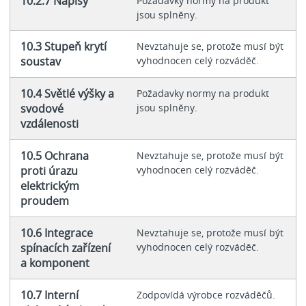
10.2.7 Nápisy
Požadavky normy na produkt
jsou splněny.
10.3 Stupeň krytí
Nevztahuje se, protože musí být
soustav
vyhodnocen celý rozváděč.
10.4 Světlé výšky a
Požadavky normy na produkt
svodové
jsou splněny.
vzdálenosti
10.5 Ochrana
Nevztahuje se, protože musí být
proti úrazu
vyhodnocen celý rozváděč.
elektrickým
proudem
10.6 Integrace
Nevztahuje se, protože musí být
spínacích zařízení
vyhodnocen celý rozváděč.
a komponent
10.7 Interní
Zodpovídá výrobce rozváděčů.