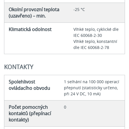
Okolní provozní teplota
-25 °C
(uzavřeno) – min.
Klimatická odolnost
Vlhké teplo, cyklické dle
IEC 60068-2-30
Vlhké teplo, konstantní
dle IEC 60068-2-78
KONTAKTY
Spolehlivost
1 selhání na 100 000 operací
ovládacího obvodu
přepnutí (statisticky určeno,
při 24 V DC, 10 mA)
Počet pomocných
0
kontaktů (přepínací
kontakty)