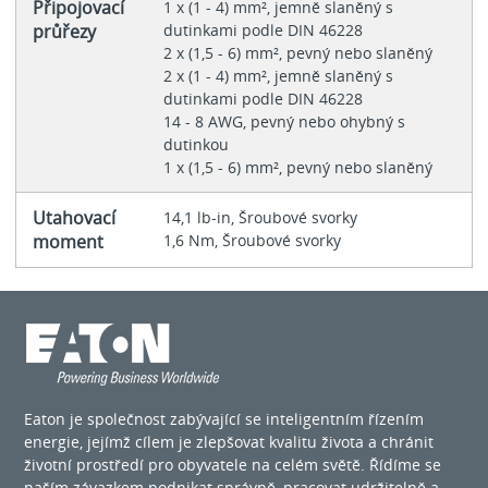
Připojovací
1 x (1 - 4) mm², jemně slaněný s
průřezy
dutinkami podle DIN 46228
2 x (1,5 - 6) mm², pevný nebo slaněný
2 x (1 - 4) mm², jemně slaněný s
dutinkami podle DIN 46228
14 - 8 AWG, pevný nebo ohybný s
dutinkou
1 x (1,5 - 6) mm², pevný nebo slaněný
Utahovací
14,1 lb-in, Šroubové svorky
moment
1,6 Nm, Šroubové svorky
Eaton je společnost zabývající se inteligentním řízením
energie, jejímž cílem je zlepšovat kvalitu života a chránit
životní prostředí pro obyvatele na celém světě. Řídíme se
naším závazkem podnikat správně, pracovat udržitelně a