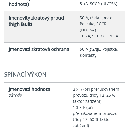
5 kA, SCCR (UL/CSA)
hodnota)
Jmenovitý zkratový proud
50 A, třída J, max.
(high fault)
Pojistka, SCCR
(UL/CSA)
10 kA, SCCR (UL/CSA)
Jmenovitá zkratová ochrana
50 A gG/gL, Pojistka,
Kontakty
SPÍNACÍ VÝKON
Jmenovitá hodnota
2 x Iₑ (při přerušovaném
zátěže
provozu třídy 12, 25 %
faktor zatížení)
1,3 x Iₑ (při
přerušovaném provozu
třídy 12, 60 % faktor
zatížení)