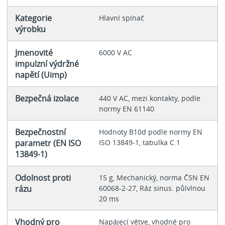
Kategorie
Hlavní spínač
výrobku
Jmenovité
6000 V AC
impulzní výdržné
napětí (Uimp)
Bezpečná izolace
440 V AC, mezi kontakty, podle
normy EN 61140
Bezpečnostní
Hodnoty B10d podle normy EN
parametr (EN ISO
ISO 13849-1, tabulka C.1
13849-1)
Odolnost proti
15 g, Mechanický, norma ČSN EN
rázu
60068-2-27, Ráz sinus. půlvlnou
20 ms
Vhodný pro
Napájecí větve, vhodné pro