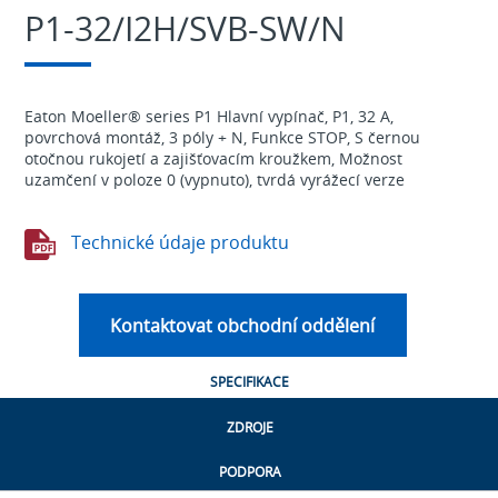
P1-32/I2H/SVB-SW/N
Eaton Moeller® series P1 Hlavní vypínač, P1, 32 A,
povrchová montáž, 3 póly + N, Funkce STOP, S černou
otočnou rukojetí a zajišťovacím kroužkem, Možnost
uzamčení v poloze 0 (vypnuto), tvrdá vyrážecí verze
Technické údaje produktu
Kontaktovat obchodní oddělení
SPECIFIKACE
ZDROJE
PODPORA