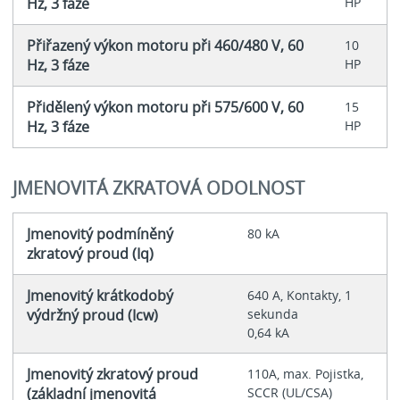
Hz, 3 fáze
HP
Přiřazený výkon motoru při 460/480 V, 60
10
Hz, 3 fáze
HP
Přidělený výkon motoru při 575/600 V, 60
15
Hz, 3 fáze
HP
JMENOVITÁ ZKRATOVÁ ODOLNOST
Jmenovitý podmíněný
80 kA
zkratový proud (Iq)
Jmenovitý krátkodobý
640 A, Kontakty, 1
výdržný proud (Icw)
sekunda
0,64 kA
Jmenovitý zkratový proud
110A, max. Pojistka,
(základní jmenovitá
SCCR (UL/CSA)