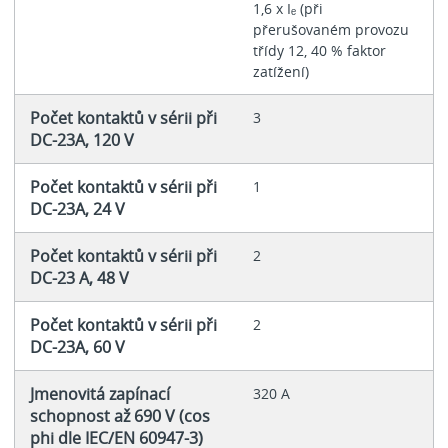
1,6 x Iₑ (při
přerušovaném provozu
třídy 12, 40 % faktor
zatížení)
Počet kontaktů v sérii při
3
DC-23A, 120 V
Počet kontaktů v sérii při
1
DC-23A, 24 V
Počet kontaktů v sérii při
2
DC-23 A, 48 V
Počet kontaktů v sérii při
2
DC-23A, 60 V
Jmenovitá zapínací
320 A
schopnost až 690 V (cos
phi dle IEC/EN 60947-3)