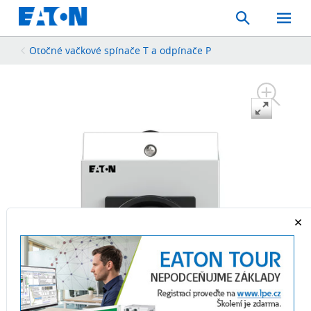
Search
Toggle
Mobil
Menu
Otočné vačkové spínače T a odpínače P
Swipe
to spin