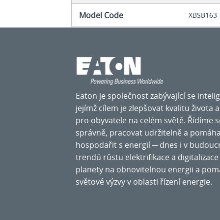
Model Code
XBSB163
Eaton je společnost zabývající se intel
jejímž cílem je zlepšovat kvalitu života 
pro obyvatele na celém světě. Řídíme 
správně, pracovat udržitelně a pomáh
hospodařit s energií ─ dnes i v budouc
trendů růstu elektrifikace a digitaliza
planety na obnovitelnou energii a pom
světové výzvy v oblasti řízení energie.