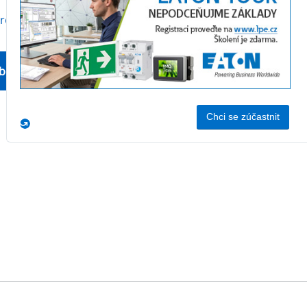
produktu
bchodní oddělení