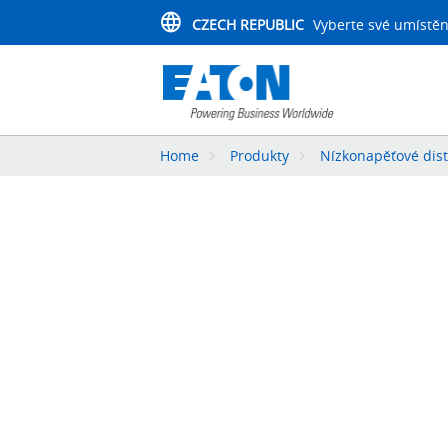
CZECH REPUBLIC
Vyberte své umístěn
Home
Produkty
Nízkonapěťové distr