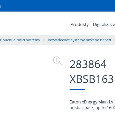
í
Produkty
Digitalizac
ibuční a řídicí systémy
Rozváděčové systémy nízkého napětí
283864
XBSB163
Eaton xEnergy Main LV 
busbar back, up to 160