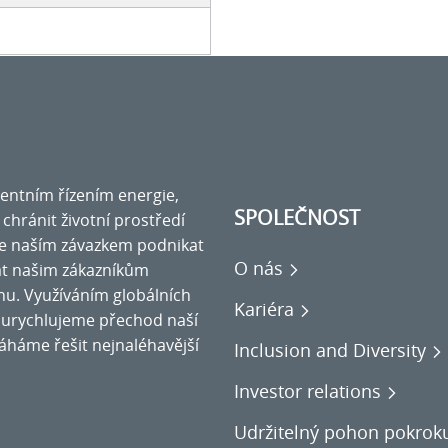
igentním řízením energie,
SPOLEČNOST
a chránit životní prostředí
se naším závazkem podnikat
O nás
at našim zákazníkům
nu. Využíváním globálních
Kariéra
ce urychlujeme přechod naší
áháme řešit nejnaléhavější
Inclusion and Diversity
Investor relations
Udržitelný pohon pokrok