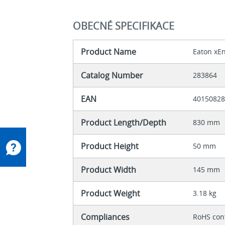
OBECNÉ SPECIFIKACE
Product Name
Eaton xE
Catalog Number
283864
EAN
4015082
Product Length/Depth
830 mm
Product Height
50 mm
Product Width
145 mm
Product Weight
3.18 kg
Compliances
RoHS con