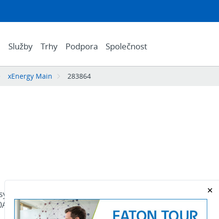
e
Služby
Trhy
Podpora
Společnost
xEnergy Main
283864
systems LV switchgear. Busbar support, main
0A, 3C