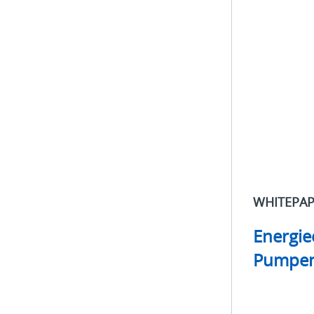
Whitepaper
Energieeinspar
bei
Pumpenanwen
WHITEPA
Energie
Pumpe