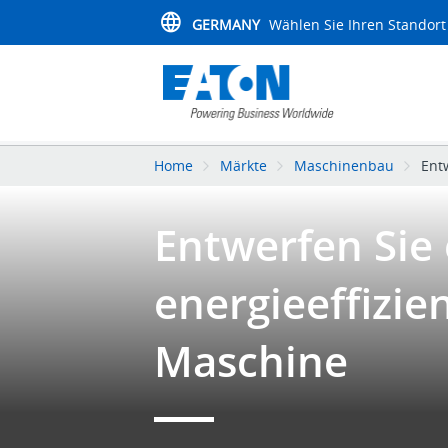
GERMANY
Wählen Sie Ihren Standort
Home
Märkte
Maschinenbau
Ent
Entwerfen Sie 
energieeffizie
Maschine