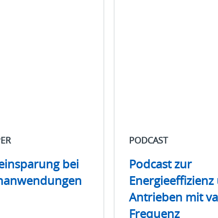
Podcast
ung
Podcast
zur
dungen
Energieeffizienz
und
zu
Antrieben
mit
variabler
Frequenz
PER
PODCAST
einsparung bei
Podcast zur
nanwendungen
Energieeffizienz
Antrieben mit va
Frequenz