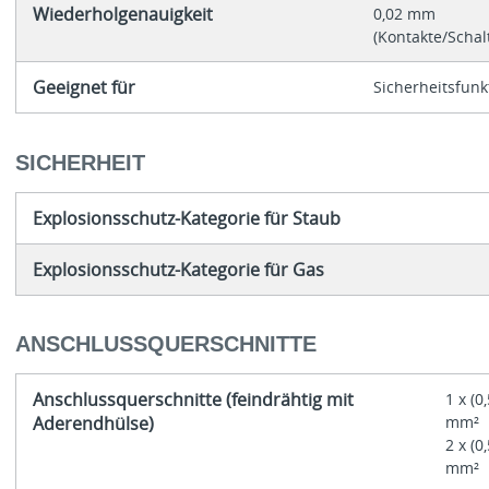
Wiederholgenauigkeit
0,02 mm
(Kontakte/Scha
Geeignet für
Sicherheitsfunk
SICHERHEIT
Explosionsschutz-Kategorie für Staub
Explosionsschutz-Kategorie für Gas
ANSCHLUSSQUERSCHNITTE
Anschlussquerschnitte (feindrähtig mit
1 x (0,
Aderendhülse)
mm²
2 x (0,
mm²