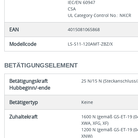
IEC/EN 60947
CSA
UL Category Control No.: NKCR
EAN
4015081065868
Modellcode
LS-S11-120AMT-ZBZ/X
BETÄTIGUNGSELEMENT
Betätigungskraft
25 N/15 N (Steckanschluss
Hubbeginn/-ende
Betätigertyp
Keine
Zuhaltekraft
1600 N (gemäß GS-ET-19 (04
XWA, XFG, XF)
1200 N (gemäß GS-ET-19 (04
XNW)