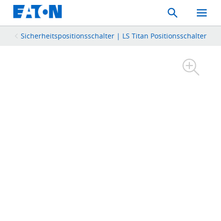
Search
Toggle
Mobil
Menu
Sicherheitspositionsschalter | LS Titan Positionsschalter