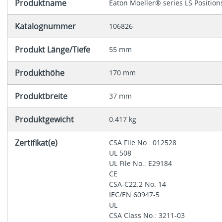
Produktname
Eaton Moeller® series LS Position
Katalognummer
106826
Produkt Länge/Tiefe
55 mm
Produkthöhe
170 mm
Produktbreite
37 mm
Produktgewicht
0.417 kg
Zertifikat(e)
CSA File No.: 012528
UL 508
UL File No.: E29184
CE
CSA-C22.2 No. 14
IEC/EN 60947-5
UL
CSA Class No.: 3211-03