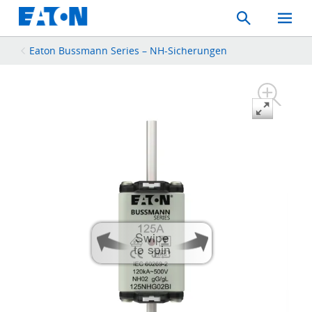
Search
Toggle
Mobil
Menu
Eaton Bussmann Series – NH-Sicherungen
Swipe
to spin