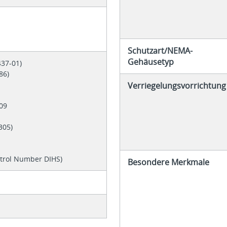
Schutzart/NEMA-
Gehäusetyp
437-01)
086)
Verriegelungsvorrichtung
-09
0305)
ntrol Number DIHS)
Besondere Merkmale