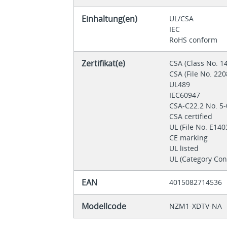
Einhaltung(en)
UL/CSA
IEC
RoHS conform
Zertifikat(e)
CSA (Class No. 1
CSA (File No. 22
UL489
IEC60947
CSA-C22.2 No. 5
CSA certified
UL (File No. E14
CE marking
UL listed
UL (Category Co
EAN
4015082714536
Modellcode
NZM1-XDTV-NA