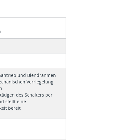
u
hantrieb und Blendrahmen
echanischen Verriegelung
n
tätigen des Schalters per
 stellt eine
eit bereit