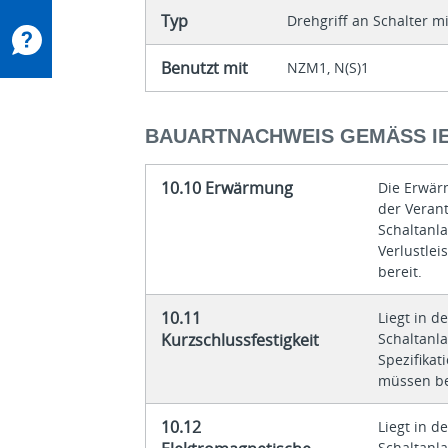
Typ
Drehgriff an Schalter m
Benutzt mit
NZM1, N(S)1
BAUARTNACHWEIS GEMÄSS IEC
10.10 Erwärmung
Die Erwär
der Veran
Schaltanla
Verlustle
bereit.
10.11
Liegt in d
Kurzschlussfestigkeit
Schaltanl
Spezifikat
müssen be
10.12
Liegt in d
Schaltanl