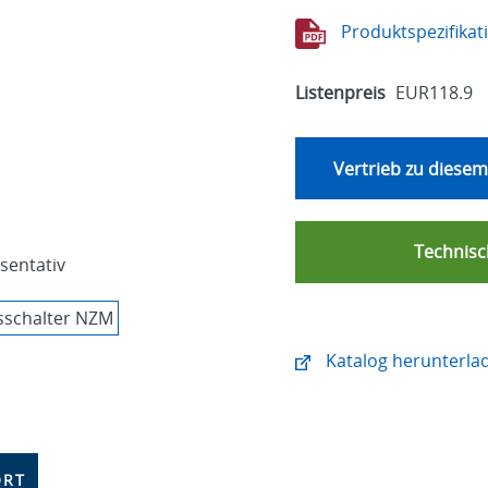
Produktspezifikat
Listenpreis
EUR118.9
Vertrieb zu diesem
Technisc
äsentativ
Katalog herunterla
ORT