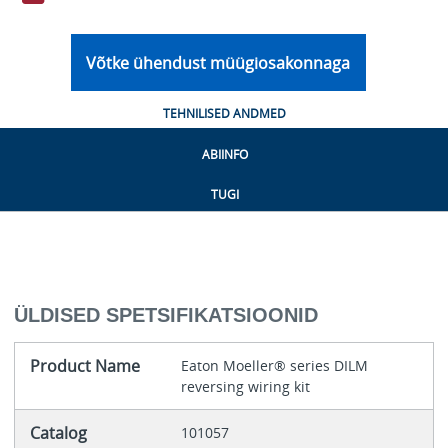
Võtke ühendust müügiosakonnaga
TEHNILISED ANDMED
ABIINFO
TUGI
ÜLDISED SPETSIFIKATSIOONID
Product Name
Eaton Moeller® series DILM
reversing wiring kit
Catalog
101057