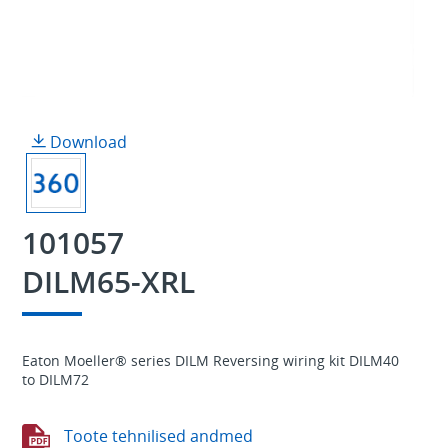
Download
101057
DILM65-XRL
Eaton Moeller® series DILM Reversing wiring kit DILM40
to DILM72
Toote tehnilised andmed