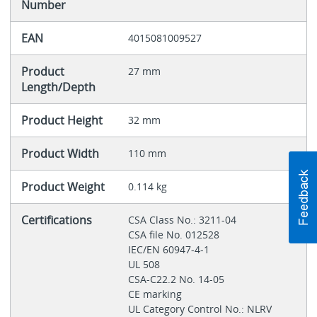
Number
EAN
4015081009527
Product
27 mm
Length/Depth
Product Height
32 mm
Product Width
110 mm
Product Weight
0.114 kg
Certifications
CSA Class No.: 3211-04
CSA file No. 012528
IEC/EN 60947-4-1
UL 508
CSA-C22.2 No. 14-05
CE marking
UL Category Control No.: NLRV