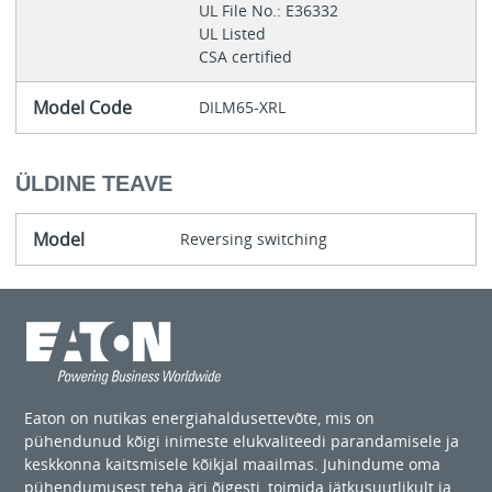
UL File No.: E36332
UL Listed
CSA certified
Model Code
DILM65-XRL
ÜLDINE TEAVE
Model
Reversing switching
Eaton on nutikas energiahaldusettevõte, mis on
pühendunud kõigi inimeste elukvaliteedi parandamisele ja
keskkonna kaitsmisele kõikjal maailmas. Juhindume oma
pühendumusest teha äri õigesti, toimida jätkusuutlikult ja