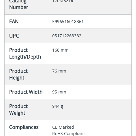
Catalog
170M6214
Number
EAN
5996516018361
UPC
051712263382
Product
168 mm
Length/Depth
Product
76 mm
Height
Product Width
95 mm
Product
944 g
Weight
Compliances
CE Marked
RoHS Compliant