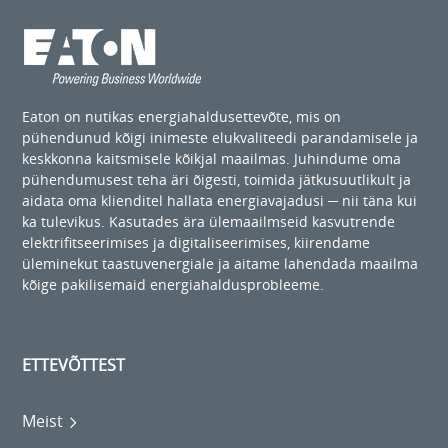
Eaton on nutikas energiahaldusettevõte, mis on
pühendunud kõigi inimeste elukvaliteedi parandamisele ja
keskkonna kaitsmisele kõikjal maailmas. Juhindume oma
pühendumusest teha äri õigesti, toimida jätkusuutlikult ja
aidata oma klienditel hallata energiavajadusi ─ nii täna kui
ka tulevikus. Kasutades ära ülemaailmseid kasvutrende
elektrifitseerimises ja digitaliseerimises, kiirendame
üleminekut taastuvenergiale ja aitame lahendada maailma
kõige pakilisemaid energiahaldusprobleeme.
ETTEVÕTTEST
Meist