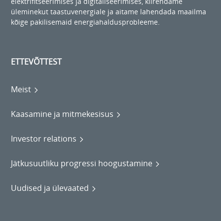
elektrifitseerimises ja digitaliseerimises, kiirendame
üleminekut taastuvenergiale ja aitame lahendada maailma
kõige pakilisemaid energiahaldusprobleeme.
ETTEVÕTTEST
Meist
Kaasamine ja mitmekesisus
Investor relations
Jätkusuutliku progressi hoogustamine
Uudised ja ülevaated