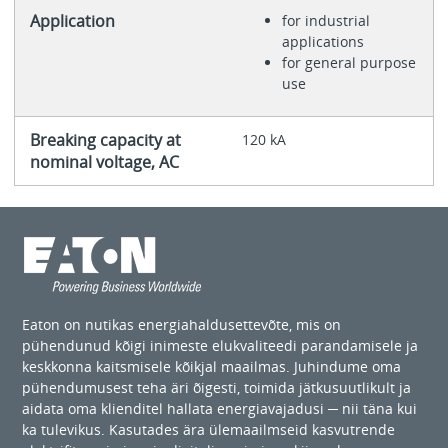
Application
for industrial
applications
for general purpose
use
Breaking capacity at
120 kA
nominal voltage, AC
Eaton on nutikas energiahaldusettevõte, mis on
pühendunud kõigi inimeste elukvaliteedi parandamisele ja
keskkonna kaitsmisele kõikjal maailmas. Juhindume oma
pühendumusest teha äri õigesti, toimida jätkusuutlikult ja
aidata oma klienditel hallata energiavajadusi ─ nii täna kui
ka tulevikus. Kasutades ära ülemaailmseid kasvutrende