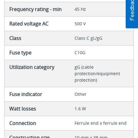
Frequency rating - min
45 Hz
Rated voltage AC
500 V
Class
Class C gL/gG
Fuse type
C10G
Utilization category
gG (cable
protection/equipment
protection)
Fuse indicator
Other
Watt losses
1.6 W
Connection
Ferrule end x ferrule end
Construction size
10 mm x 38 mm