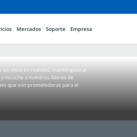
icios
Mercados
Soporte
Empresa
las ideas en realidad, manténgase al
r y escuche a nuestros líderes de
ones que son prometedoras para el