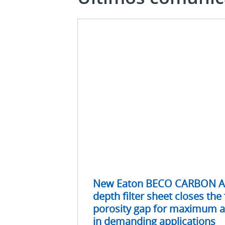
Últimos
comunicados
de
prensa
New Eaton BECO CARBON A
depth filter sheet closes the 
porosity gap for maximum a
in demanding applications