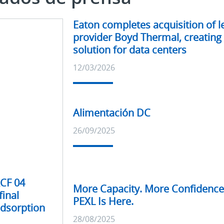
Últimos
Eaton completes acquisition of le
comunicados
provider Boyd Thermal, creating 
de
solution for data centers
prensa
12/03/2026
Últimos
Alimentación DC
comunicados
26/09/2025
de
prensa
CF 04
Últimos
More Capacity. More Confidenc
final
comunicados
PEXL Is Here.
dsorption
de
28/08/2025
prensa