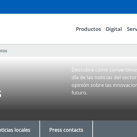
Productos
Digital
Serv
ntos
Descubra cómo convertimos 
día de las noticias del secto
opinión sobre las innovaci
s
futuro.
ticias locales
Press contacts