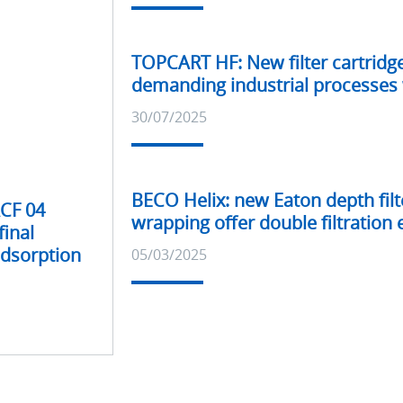
Últimos
TOPCART HF: New filter cartridg
productos
demanding industrial processes 
30/07/2025
Últimos
BECO Helix: new Eaton depth filt
CF 04
productos
wrapping offer double filtration
final
dsorption
05/03/2025