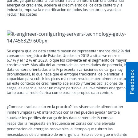
partes, ya que facilita la transición hacia un futuro con una demanda
energética creciente, acelera el crecimiento de los data centers y la
industria, impulsa la electrificación de todos los sectores y ayuda a
reducir los costes
Se espera que los data centers pasen de representar menos del 2 % del
consumo energético de Estados Unidos en 2018 a situarse entre el
6,7 % y el 12 % en 2028, lo que los convierte en el segmento de mayor
4
crecimiento
. Más allá del aumento de las necesidades de potencia, los
data centers orientados a la IA presentan variaciones de carga muy
pronunciadas, lo que hace que el enfoque tradicional de planificar la
capacidad para cubrir los picos máximos resulte especialmente costoso.
En este contexto de crecimiento acelerado y fuertes oscilaciones de
carga, es esencial sacar un mayor partido a las inversiones energéticas,
tanto para la red eléctrica como para los propios data centers.
¿Cómo se traduce esto en la práctica? Los sistemas de alimentación
ininterrumpida (SAI) interactivos con la red pueden ayudar tanto a
suavizar los perfiles de carga de los data centers de IA como a
respaldar la respuesta en frecuencia en zonas con una elevada
penetración de energías renovables, al tiempo que cubren las
necesidades de suministro de emergencia. Esto se consigue mediante