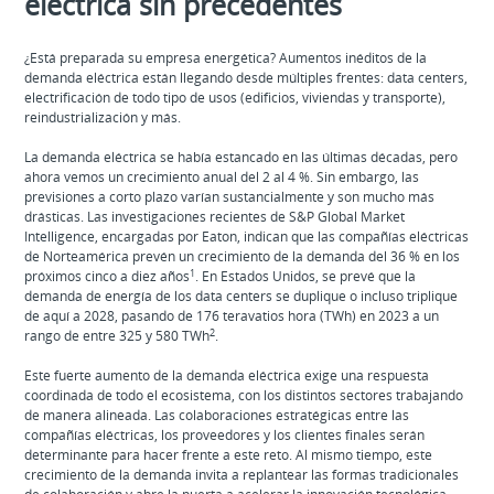
eléctrica sin precedentes
¿Está preparada su empresa energética? Aumentos inéditos de la
demanda eléctrica están llegando desde múltiples frentes: data centers,
electrificación de todo tipo de usos (edificios, viviendas y transporte),
reindustrialización y más.
La demanda eléctrica se había estancado en las últimas décadas, pero
ahora vemos un crecimiento anual del 2 al 4 %. Sin embargo, las
previsiones a corto plazo varían sustancialmente y son mucho más
drásticas. Las investigaciones recientes de S&P Global Market
Intelligence, encargadas por Eaton, indican que las compañías eléctricas
de Norteamérica prevén un crecimiento de la demanda del 36 % en los
1
próximos cinco a diez años
. En Estados Unidos, se prevé que la
demanda de energía de los data centers se duplique o incluso triplique
de aquí a 2028, pasando de 176 teravatios hora (TWh) en 2023 a un
2
rango de entre 325 y 580 TWh
.
Este fuerte aumento de la demanda eléctrica exige una respuesta
coordinada de todo el ecosistema, con los distintos sectores trabajando
de manera alineada. Las colaboraciones estratégicas entre las
compañías eléctricas, los proveedores y los clientes finales serán
determinante para hacer frente a este reto. Al mismo tiempo, este
crecimiento de la demanda invita a replantear las formas tradicionales