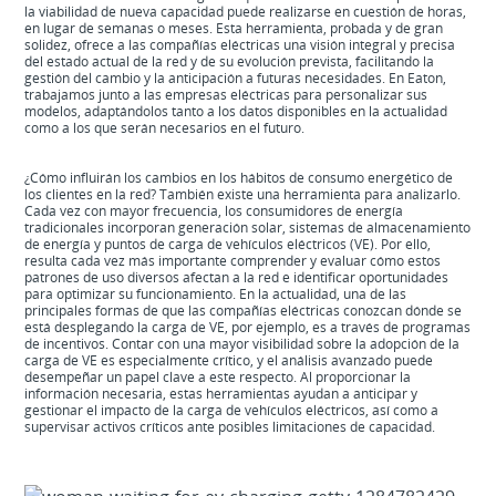
la viabilidad de nueva capacidad puede realizarse en cuestión de horas,
en lugar de semanas o meses. Esta herramienta, probada y de gran
solidez, ofrece a las compañías eléctricas una visión integral y precisa
del estado actual de la red y de su evolución prevista, facilitando la
gestión del cambio y la anticipación a futuras necesidades. En Eaton,
trabajamos junto a las empresas eléctricas para personalizar sus
modelos, adaptándolos tanto a los datos disponibles en la actualidad
como a los que serán necesarios en el futuro.
¿Cómo influirán los cambios en los hábitos de consumo energético de
los clientes en la red? También existe una herramienta para analizarlo.
Cada vez con mayor frecuencia, los consumidores de energía
tradicionales incorporan generación solar, sistemas de almacenamiento
de energía y puntos de carga de vehículos eléctricos (VE). Por ello,
resulta cada vez más importante comprender y evaluar cómo estos
patrones de uso diversos afectan a la red e identificar oportunidades
para optimizar su funcionamiento. En la actualidad, una de las
principales formas de que las compañías eléctricas conozcan dónde se
está desplegando la carga de VE, por ejemplo, es a través de programas
de incentivos. Contar con una mayor visibilidad sobre la adopción de la
carga de VE es especialmente crítico, y el análisis avanzado puede
desempeñar un papel clave a este respecto. Al proporcionar la
información necesaria, estas herramientas ayudan a anticipar y
gestionar el impacto de la carga de vehículos eléctricos, así como a
supervisar activos críticos ante posibles limitaciones de capacidad.