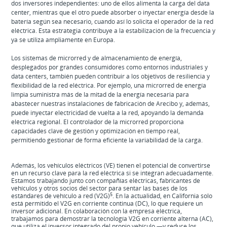
dos inversores independientes: uno de ellos alimenta la carga del data
center, mientras que el otro puede absorber o inyectar energía desde la
batería según sea necesario, cuando así lo solicita el operador de la red
eléctrica. Esta estrategia contribuye a la estabilización de la frecuencia y
ya se utiliza ampliamente en Europa.
Los sistemas de microrred y de almacenamiento de energía,
desplegados por grandes consumidores como entornos industriales y
data centers, también pueden contribuir a los objetivos de resiliencia y
flexibilidad de la red eléctrica. Por ejemplo, una microrred de energía
limpia suministra más de la mitad de la energía necesaria para
abastecer nuestras instalaciones de fabricación de Arecibo y, además,
puede inyectar electricidad de vuelta a la red, apoyando la demanda
eléctrica regional. El controlador de la microrred proporciona
capacidades clave de gestión y optimización en tiempo real,
permitiendo gestionar de forma eficiente la variabilidad de la carga.
Además, los vehículos eléctricos (VE) tienen el potencial de convertirse
en un recurso clave para la red eléctrica si se integran adecuadamente.
Estamos trabajando junto con compañías eléctricas, fabricantes de
vehículos y otros socios del sector para sentar las bases de los
5
estándares de vehículo a red (V2G)
. En la actualidad, en California solo
está permitido el V2G en corriente continua (DC), lo que requiere un
inversor adicional. En colaboración con la empresa eléctrica,
trabajamos para demostrar la tecnología V2G en corriente alterna (AC),
que utiliza el inversor integrado del propio vehículo —y reduce los