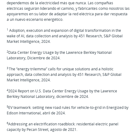
dependemos de la electricidad más que nunca. Las compañías
eléctricas seguirán liderando el camino, y fabricantes como nosotros las
apoyaremos en su labor de adaptar la red eléctrica para dar respuesta
a un nuevo escenario energético.
1
Adoption, execution and expansion of digital transformation in the
wake of AI, data collection and analysis by 451 Research, S&P Global
Market Intelligence, 2024.
2
Data Center Energy Usage by the Lawrence Berkley National
Laboratory, Diciembre de 2024.
3
The “energy trilemma” calls for unique solutions and a holistic
approach, data collection and analysis by 451 Research, S&P Global
Market Intelligence, 2024.
4
2024 Report on U.S. Data Center Energy Usage by the Lawrence
Berkley National Laboratory, diciembre de 2024.
5
EV teamwork: setting new road rules for vehicle-to-grid in Energized by
Edison International, abril de 2024.
6
Addressing an electrification roadblock: residential electric panel
capacity by Pecan Street, agosto de 2021.