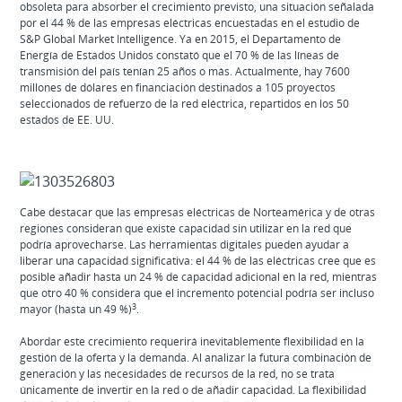
obsoleta para absorber el crecimiento previsto, una situación señalada
por el 44 % de las empresas eléctricas encuestadas en el estudio de
S&P Global Market Intelligence. Ya en 2015, el Departamento de
Energía de Estados Unidos constató que el 70 % de las líneas de
transmisión del país tenían 25 años o más. Actualmente, hay 7600
millones de dólares en financiación destinados a 105 proyectos
seleccionados de refuerzo de la red eléctrica, repartidos en los 50
estados de EE. UU.
Cabe destacar que las empresas eléctricas de Norteamérica y de otras
regiones consideran que existe capacidad sin utilizar en la red que
podría aprovecharse. Las herramientas digitales pueden ayudar a
liberar una capacidad significativa: el 44 % de las eléctricas cree que es
posible añadir hasta un 24 % de capacidad adicional en la red, mientras
que otro 40 % considera que el incremento potencial podría ser incluso
3
mayor (hasta un 49 %)
.
Abordar este crecimiento requerirá inevitablemente flexibilidad en la
gestión de la oferta y la demanda. Al analizar la futura combinación de
generación y las necesidades de recursos de la red, no se trata
únicamente de invertir en la red o de añadir capacidad. La flexibilidad