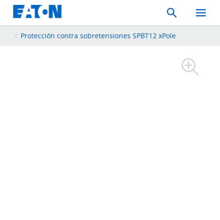
Search
Toggle
Mobil
Menu
Protección contra sobretensiones SPBT12 xPole