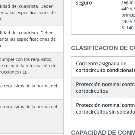
seguro
según
lidad del cuadrista. Deben
440 V 
enta las especificaciones de
princi
a.
440 V 
61140
lidad del cuadrista. Deben
enta las especificaciones de
a.
CLASIFICACIÓN DE 
 cumple con los requisitos,
Corriente asignada de
e respete la información del
cortocircuito condicional (
rucciones (IL).
Protección nominal contr
s requisitos de la norma del
cortocircuitos
Protección nominal contr
s requisitos de la norma del
cortocircuitos sin soldad
CAPACIDAD DE CON