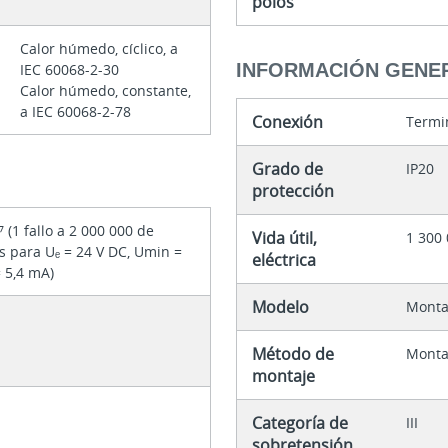
polos
Calor húmedo, cíclico, a
INFORMACIÓN GENE
IEC 60068-2-30
Calor húmedo, constante,
a IEC 60068-2-78
Conexión
Termin
Grado de
IP20
protección
⁷ (1 fallo a 2 000 000 de
Vida útil,
1 300 
s para Uₑ = 24 V DC, Umin =
eléctrica
= 5,4 mA)
Modelo
Montaj
Método de
Montaj
montaje
Categoría de
III
sobretensión