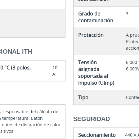
Grado de
3
contaminación
Protección
A pru
Protec
accion
IONAL ITH
Tensión
6.000
0 °C (3 polos,
10
asignada
6.000
A
soportada al
impulso (Uimp)
Tipo
Contac
s responsable del cálculo del
a temperatura. Eaton
SEGURIDAD
 datos de disipación de calor
sitivos.
Seccionamiento
440 V 