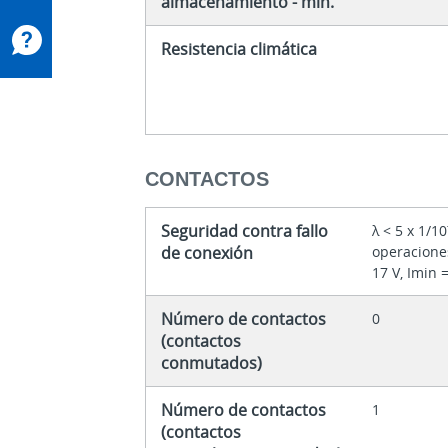
almacenamiento - mín.
Resistencia climática
CONTACTOS
Seguridad contra fallo
λ < 5 x 1/10
de conexión
operacione
17 V, Imin 
Número de contactos
0
(contactos
conmutados)
Número de contactos
1
(contactos