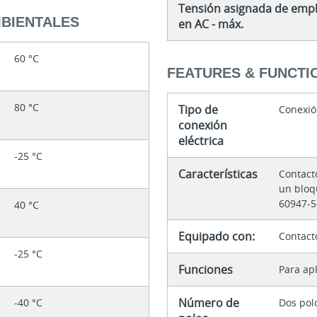
Tensión asignada de empl
MBIENTALES
en AC - máx.
60 °C
FEATURES & FUNCTI
80 °C
Tipo de
Conexión
conexión
eléctrica
-25 °C
Características
Contact
un bloq
60947-5
40 °C
Equipado con:
Contact
-25 °C
Funciones
Para ap
Número de
-40 °C
Dos pol