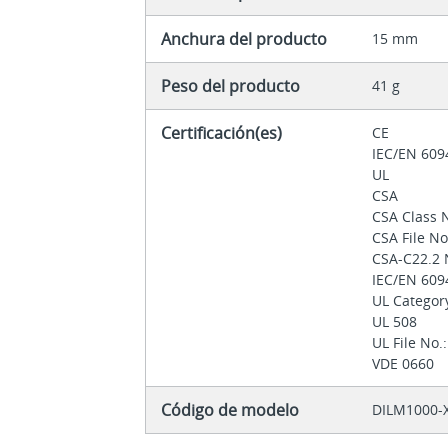
Anchura del producto
15 mm
Peso del producto
41 g
Certificación(es)
CE
IEC/EN 60
UL
CSA
CSA Class 
CSA File N
CSA-C22.2 
IEC/EN 609
UL Categor
UL 508
UL File No
VDE 0660
Código de modelo
DILM1000-X