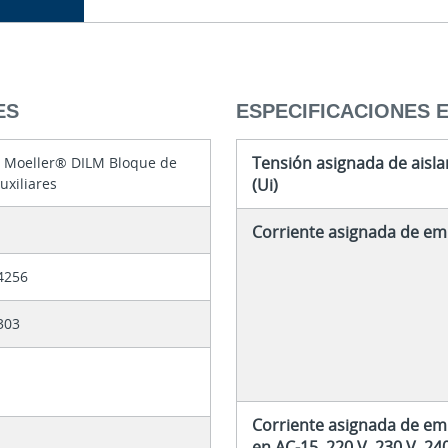
ES
ESPECIFICACIONES 
Tensión asignada de aisl
n Moeller® DILM Bloque de
uxiliares
(Ui)
Corriente asignada de emp
4256
303
Corriente asignada de emp
en AC-15, 220 V, 230 V, 24