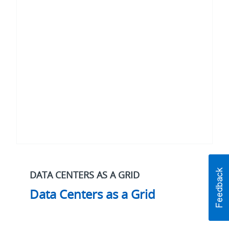
Centers
as
a
Grid
DATA CENTERS AS A GRID
Data Centers as a Grid