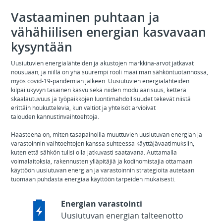
Vastaaminen puhtaan ja
vähähiilisen energian kasvavaan
kysyntään
Uusiutuvien energialähteiden ja akustojen markkina-arvot jatkavat
nousuaan, ja niillä on yhä suurempi rooli maailman sähköntuotannossa,
myös covid-19-pandemian jälkeen. Uusiutuvien energialähteiden
kilpailukyvyn tasainen kasvu sekä niiden modulaarisuus, ketterä
skaalautuvuus ja työpaikkojen luontimahdollisuudet tekevät niistä
erittäin houkuttelevia, kun valtiot ja yhteisöt arvioivat
talouden kannustinvaihtoehtoja.
Haasteena on, miten tasapainoilla muuttuvien uusiutuvan energian ja
varastoinnin vaihtoehtojen kanssa suhteessa käyttäjävaatimuksiin,
kuten että sähkön tulisi olla jatkuvasti saatavana. Auttamalla
voimalaitoksia, rakennusten ylläpitäjiä ja kodinomistajia ottamaan
käyttöön uusiutuvan energian ja varastoinnin strategioita autetaan
tuomaan puhdasta energiaa käyttöön tarpeiden mukaisesti.
Energian varastointi
Uusiutuvan energian talteenotto