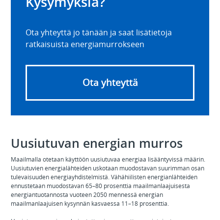
Kysymyksiä?
Ota yhteyttä jo tänään ja saat lisätietoja
ratkaisuista energiamurrokseen
Ota yhteyttä
Uusiutuvan energian murros
Maailmalla otetaan käyttöön uusiutuvaa energiaa lisääntyvissä määrin.
Uusiutuvien energialähteiden uskotaan muodostavan suurimman osan
tulevaisuuden energiayhdistelmistä. Vähähiilisten energianlähteiden
ennustetaan muodostavan 65–80 prosenttia maailmanlaajuisesta
energiantuotannosta vuoteen 2050 mennessä energian
maailmanlaajuisen kysynnän kasvaessa 11–18 prosenttia.