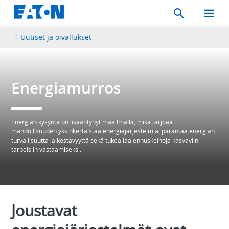
Search
Toggle
Mobil
Menu
Uutiset ja oivallukset
Energiamurros
Energian kysyntä on lisääntynyt maailmalla, mikä tarjoaa
mahdollisuuden yksinkertaistaa energiajärjestelmiä, parantaa energian
turvallisuutta ja kestävyyttä sekä tukea laajennuskeinoja kasvaviin
tarpeisiin vastaamiseksi.
Joustavat