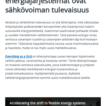
energiajärjestelmät ovat
sähkövoiman tulevaisuus
Kestävä ja vähähiilinen tulevaisuus on yhä lähempänä, mitä edesauttaa
hiilipohjaisten polttoaineiden korvaaminen yhä lisääntyvissä määrin
uusiutuvilla energianlähteillä, tiukemmat vaatimukset puhtaalle ilmalle
ja useiden menetelmien sähköistäminen. Tänä päivänä energia virtaa
verkossa useampiin suuntiin ja useampien laitteiden läpi kuin koskaan
aiemmin. Tällaisesta hajauttamisesta seuraa uusia monimutkaisuuksia
ja haasteita, mutta se tuo myös uusia mahdollisuuksia.
Everything as a Grid
on lähestymistapa uusien keinojen löytämiseksi
sähkön jakelua, varastointia ja kulutusta varten. Tämä lähestymistapa
on mukana luomassa tulevaisuutta, jossa kodinomistajat ja yritykset
voivat vähentää merkittävästi energian kustannuksia ja
ympäristövaikutuksia. Hyödyntämällä joustavia, älykkäitä
sähköenergiajärjestelmiä luomme uusia mahdollisuuksia kaikille.
Accelerating the shift to flexible energy systems