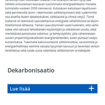
Sähkön ennustetaan kasvavan suurimmaksi energialähteeksi monella
toimialalla vuoteen 2050 mennessä. Kulutuksen katsotaan tapahtuvan
sekä perinteisillä (esim. rakennusten sähköistymisen) että uudemmilla
osa-alueilla (kuten datakeskukset, sähköautot ja vihreä vety)2. Tämä
lisätarve on teknisesti saavutettavissa energialla vähähiilisistä tai täysin
hiilettömistä lähteistä. Tämän saavuttaminen vaatii kuitenkin, että valtio
tukee sitä vahvasti tehokkaiden käytäntöjen ja säädöksien avulla, sekä
merkittävää panostusta tutkimus- ja kehitystyöhön, jolla vähennetään
uusien ympäristöystävällisten energianlähteiden, kuten puhtaan vedyn,
kustannuksia. Tukemalla kaksisuuntaista sähköntuottoa, varastointia ja
energianhallintaa voimme vastata kysynnän kasvuun ja lieventää verkon
heilahtelua sekä luoda uusia rakenteita sähkövoiman arvoketjulle.
Dekarbonisaatio
Lue lisää