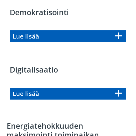
Demokratisointi
Lue lisää
Digitalisaatio
Lue lisää
Energiatehokkuuden
maksimointi toimipaikan