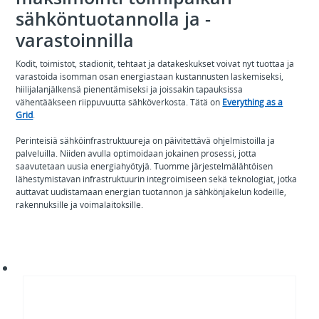
sähköntuotannolla ja -
varastoinnilla
Kodit, toimistot, stadionit, tehtaat ja datakeskukset voivat nyt tuottaa ja
varastoida isomman osan energiastaan kustannusten laskemiseksi,
hiilijalanjälkensä pienentämiseksi ja joissakin tapauksissa
vähentääkseen riippuvuutta sähköverkosta. Tätä on
Everything as a
Grid
.
Perinteisiä sähköinfrastruktuureja on päivitettävä ohjelmistoilla ja
palveluilla. Niiden avulla optimoidaan jokainen prosessi, jotta
saavutetaan uusia energiahyötyjä. Tuomme järjestelmälähtöisen
lähestymistavan infrastruktuurin integroimiseen sekä teknologiat, jotka
auttavat uudistamaan energian tuotannon ja sähkönjakelun kodeille,
rakennuksille ja voimalaitoksille.
Buildings
as
a
Grid: