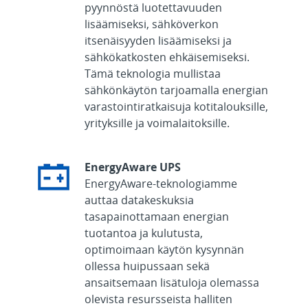
pyynnöstä luotettavuuden
lisäämiseksi, sähköverkon
itsenäisyyden lisäämiseksi ja
sähkökatkosten ehkäisemiseksi.
Tämä teknologia mullistaa
sähkönkäytön tarjoamalla energian
varastointiratkaisuja kotitalouksille,
yrityksille ja voimalaitoksille.
EnergyAware UPS
EnergyAware-teknologiamme
auttaa datakeskuksia
tasapainottamaan energian
tuotantoa ja kulutusta,
optimoimaan käytön kysynnän
ollessa huipussaan sekä
ansaitsemaan lisätuloja olemassa
olevista resursseista halliten