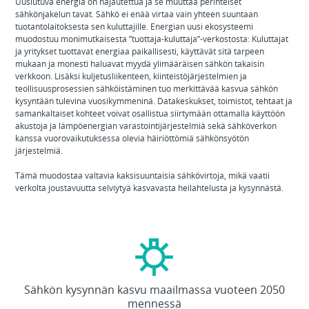
Uusiutuva energia on hajautettua ja se muuttaa perinteiset
sähkönjakelun tavat. Sähkö ei enää virtaa vain yhteen suuntaan
tuotantolaitoksesta sen kuluttajille. Energian uusi ekosysteemi
muodostuu monimutkaisesta ”tuottaja-kuluttaja”-verkostosta: Kuluttajat
ja yritykset tuottavat energiaa paikallisesti, käyttävät sitä tarpeen
mukaan ja monesti haluavat myydä ylimääräisen sähkön takaisin
verkkoon. Lisäksi kuljetusliikenteen, kiinteistöjärjestelmien ja
teollisuusprosessien sähköistäminen tuo merkittävää kasvua sähkön
kysyntään tulevina vuosikymmeninä. Datakeskukset, toimistot, tehtaat ja
samankaltaiset kohteet voivat osallistua siirtymään ottamalla käyttöön
akustoja ja lämpöenergian varastointijärjestelmiä sekä sähköverkon
kanssa vuorovaikutuksessa olevia häiriöttömiä sähkönsyötön
järjestelmiä.
Tämä muodostaa valtavia kaksisuuntaisia sähkövirtoja, mikä vaatii
verkolta joustavuutta selviytyä kasvavasta heilahtelusta ja kysynnästä.
57
Sähkön kysynnän kasvu maailmassa vuoteen 2050
%
mennessä