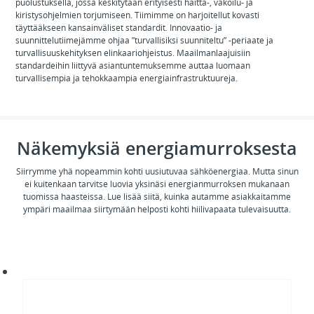
puolustuksella, jossa keskitytään erityisesti haitta-, vakoilu- ja
kiristysohjelmien torjumiseen. Tiimimme on harjoitellut kovasti
täyttääkseen kansainväliset standardit. Innovaatio- ja
suunnittelutiimejämme ohjaa ”turvallisiksi suunniteltu” -periaate ja
turvallisuuskehityksen elinkaariohjeistus. Maailmanlaajuisiin
standardeihin liittyvä asiantuntemuksemme auttaa luomaan
turvallisempia ja tehokkaampia energiainfrastruktuureja.
Näkemyksiä energiamurroksesta
Siirrymme yhä nopeammin kohti uusiutuvaa sähköenergiaa. Mutta sinun
ei kuitenkaan tarvitse luovia yksinäsi energianmurroksen mukanaan
tuomissa haasteissa. Lue lisää siitä, kuinka autamme asiakkaitamme
ympäri maailmaa siirtymään helposti kohti hiilivapaata tulevaisuutta.
Powering
resilient
energy