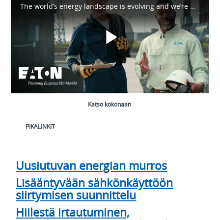
The world’s energy landscape is evolving and we’re moving with it. Explore how modern systems, smarter power, and breakthrough innovation are accelerating the transition to tomorrow’s energy reality
Play
Video
Katso kokonaan
PIKALINKIT
Uusiutuvan energian murros
Lisääntyvään sähkönkäyttöön
siirtymisen suunnittelu
Hiilestä irtautuminen,