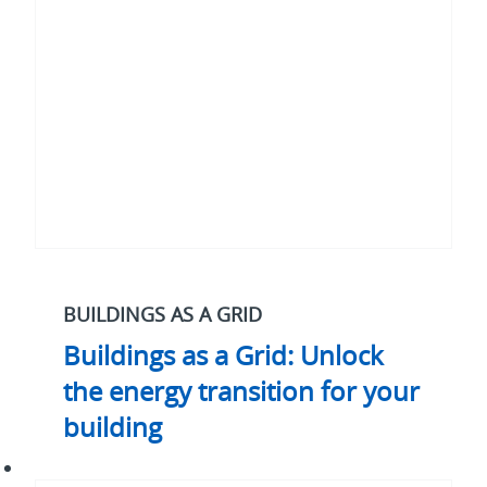
Unlock
the
energy
transition
for
your
building
BUILDINGS AS A GRID
Buildings as a Grid: Unlock
the energy transition for your
building
Data