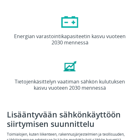
13X
Energian varastointikapasiteetin kasvu vuoteen
2030 mennessä
4X
Tietojenkäsittelyn vaatiman sähkön kulutuksen
kasvu vuoteen 2030 mennessä
Lisääntyvään sähkönkäyttöön
siirtymisen suunnittelu
Toimialojen, kuten liikenteen, rakennusjärjestelmien ja teollisuuden,
sähköistymisen odotetaan lisäävän merkittävästi sähkön kysyntää.