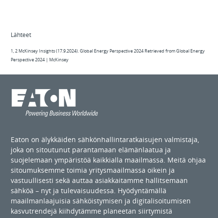
Lähteet
1, 2 McKinsey Insights (17.9.2024). Global Energy Perspective 2024 Retrieved from Global Energy
Perspective 2024 | McKinsey
Eaton on älykkäiden sähkönhallintaratkaisujen valmistaja,
joka on sitoutunut parantamaan elämänlaatua ja
suojelemaan ympäristöä kaikkialla maailmassa. Meitä ohjaa
sitoumuksemme toimia yritysmaailmassa oikein ja
vastuullisesti sekä auttaa asiakkaitamme hallitsemaan
sähköä – nyt ja tulevaisuudessa. Hyödyntämällä
maailmanlaajuisia sähköistymisen ja digitalisoitumisen
kasvutrendejä kiihdytämme planeetan siirtymistä