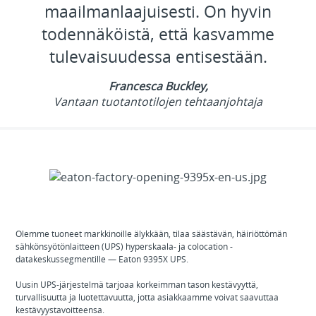
maailmanlaajuisesti. On hyvin
todennäköistä, että kasvamme
tulevaisuudessa entisestään.
Francesca Buckley,
Vantaan tuotantotilojen tehtaanjohtaja
Olemme tuoneet markkinoille älykkään, tilaa säästävän, häiriöttömän
sähkönsyötönlaitteen (UPS) hyperskaala- ja colocation -
datakeskussegmentille — Eaton 9395X UPS.
Uusin UPS-järjestelmä tarjoaa korkeimman tason kestävyyttä,
turvallisuutta ja luotettavuutta, jotta asiakkaamme voivat saavuttaa
kestävyystavoitteensa.