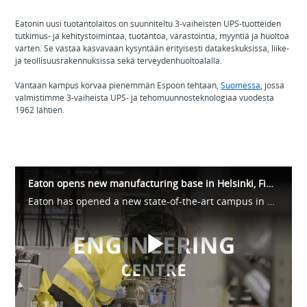
Eatonin uusi tuotantolaitos on suunniteltu 3-vaiheisten UPS-tuotteiden
tutkimus- ja kehitystoimintaa, tuotantoa, varastointia, myyntiä ja huoltoa
varten. Se vastaa kasvavaan kysyntään erityisesti datakeskuksissa, liike-
ja teollisuusrakennuksissa sekä terveydenhuoltoalalla.
Vantaan kampus korvaa pienemmän Espoon tehtaan,
Suomessa
, jossa
valmistimme 3-vaiheista UPS- ja tehomuunnosteknologiaa vuodesta
1962 lähtien.
Eaton opens new manufacturing base in Helsinki, Finland
Eaton has opened a new state-of-the-art campus in Helsinki to boost its capacity to manufacture and supply Uninterruptible Power Supply (UPS), which are in high demand, particularly in the data center sector.
Play