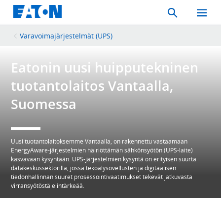
Search
Toggle
Mobil
Menu
Varavoimajärjestelmät (UPS)
Eatonin uusi huipputekninen
tuotantolaitos Vantaalla,
Suomessa
Uusi tuotantolaitoksemme Vantaalla, on rakennettu vastaamaan
EnergyAware-järjestelmien häiriöttämän sähkönsyötön (UPS-laite)
kasvavaan kysyntään. UPS-järjestelmien kysyntä on erityisen suurta
datakeskussektorilla, jossa tekoälysovellusten ja digitaalisen
tiedonhallinnan suuret prosessointivaatimukset tekevät jatkuvasta
virransyötöstä elintärkeää.