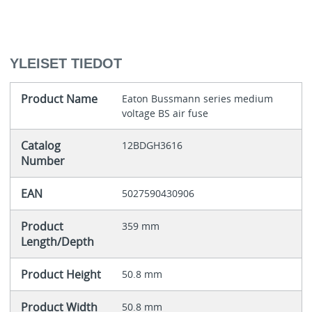
YLEISET TIEDOT
Product Name
Eaton Bussmann series medium
voltage BS air fuse
Catalog
12BDGH3616
Number
EAN
5027590430906
Product
359 mm
Length/Depth
Product Height
50.8 mm
Product Width
50.8 mm