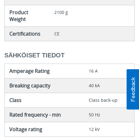
Product
2100 g
Weight
Certifications
CE
SÄHKÖISET TIEDOT
Amperage Rating
16 A
Breaking capacity
40 kA
Class
Class back-up
Rated frequency - min
50 Hz
Voltage rating
12 kV