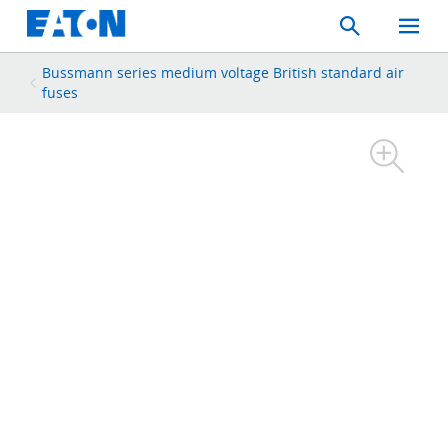
Search
Toggle
Mobil
Menu
Bussmann series medium voltage British standard air
fuses