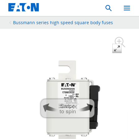
Search
Toggle
Mobil
Menu
Bussmann series high speed square body fuses
Swipe
to spin