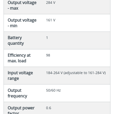
Output voltage
284 V
- max
Output voltage
161 V
- min
Battery
1
quantity
Efficiency at
98
max. load
Input voltage
184-264 V (adjustable to 161-284 V)
range
Output
50/60 Hz
frequency
Output power
0.6
factor