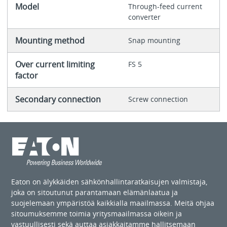
Model
Through-feed current
converter
Mounting method
Snap mounting
Over current limiting
FS 5
factor
Secondary connection
Screw connection
Eaton on älykkäiden sähkönhallintaratkaisujen valmistaja,
joka on sitoutunut parantamaan elämänlaatua ja
suojelemaan ympäristöä kaikkialla maailmassa. Meitä ohjaa
sitoumuksemme toimia yritysmaailmassa oikein ja
vastuullisesti sekä auttaa asiakkaitamme hallitsemaan