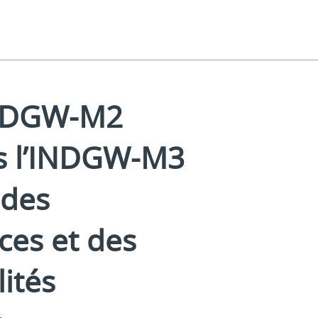
INDGW‑M2
rs l’INDGW‑M3
 des
es et des
lités