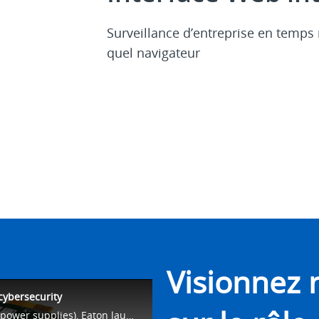
Surveillance d’entreprise en temps 
quel navigateur
Visionnez 
cybersecurity
As a leader in UPSs (uninterruptible power supplies), Eaton launched the Gigabit Network Card for additional cybersecurity and also faster speeds.