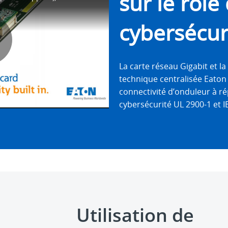
sur le rôle 
cybersécur
lay
La carte réseau Gigabit et l
technique centralisée Eaton 
connectivité d’onduleur à 
Video
cybersécurité UL 2900-1 et I
Utilisation de