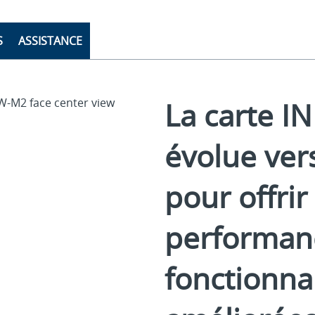
S
ASSISTANCE
La carte 
évolue ve
pour offrir
performanc
fonctionna