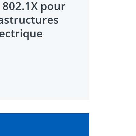
n 802.1X pour
rastructures
lectrique