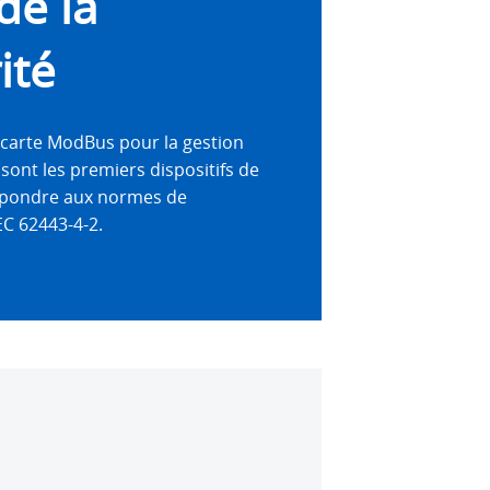
de la
ité
a carte ModBus pour la gestion
sont les premiers dispositifs de
répondre aux normes de
EC 62443-4-2.