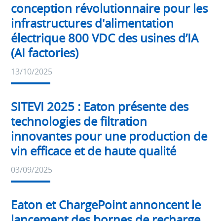
actualités
conception révolutionnaire pour les
infrastructures d'alimentation
électrique 800 VDC des usines d’IA
(AI factories)
13/10/2025
SITEVI 2025 : Eaton présente des
Dernières
actualités
technologies de filtration
innovantes pour une production de
vin efficace et de haute qualité
03/09/2025
Eaton et ChargePoint annoncent le
Dernières
actualités
lancement des bornes de recharge