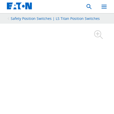
Search
Toggle
Mobil
Menu
Safety Position Switches | LS Titan Position Switches