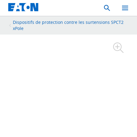
Search
Toggle
Mobil
Menu
Dispositifs de protection contre les surtensions SPCT2
xPole