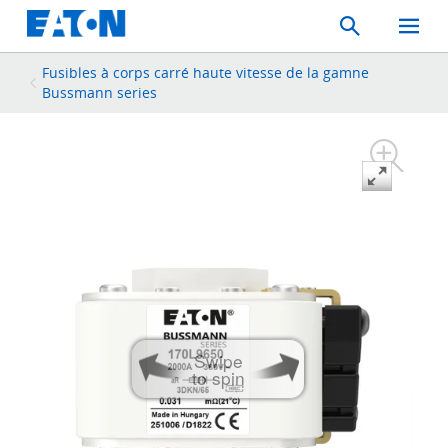
Search
Toggle
Mobil
Menu
Fusibles à corps carré haute vitesse de la gamne
Bussmann series
Swipe
to spin