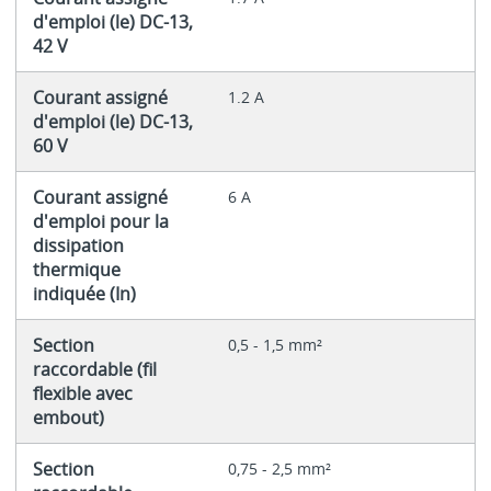
d'emploi (le) DC-13,
42 V
Courant assigné
1.2 A
d'emploi (le) DC-13,
60 V
Courant assigné
6 A
d'emploi pour la
dissipation
thermique
indiquée (In)
Section
0,5 - 1,5 mm²
raccordable (fil
flexible avec
embout)
Section
0,75 - 2,5 mm²