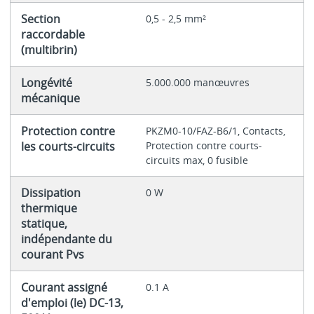
Section
0,5 - 2,5 mm²
raccordable
(multibrin)
Longévité
5.000.000 manœuvres
mécanique
Protection contre
PKZM0-10/FAZ-B6/1, Contacts,
les courts-circuits
Protection contre courts-
circuits max, 0 fusible
Dissipation
0 W
thermique
statique,
indépendante du
courant Pvs
Courant assigné
0.1 A
d'emploi (le) DC-13,