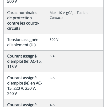
500 V
Carac nominales
Max. 10 A gG/gL, Fusible,
de protection
Contacts
contre les courts-
circuits
Tension assignée
500 V
d'isolement (Ui)
Courant assigné
6 A
d'emploi (le) AC-15,
115 V
Courant assigné
6 A
d'emploi (Ie) en AC-
15, 220 V, 230 V,
240 V
Courant assigné
4 A