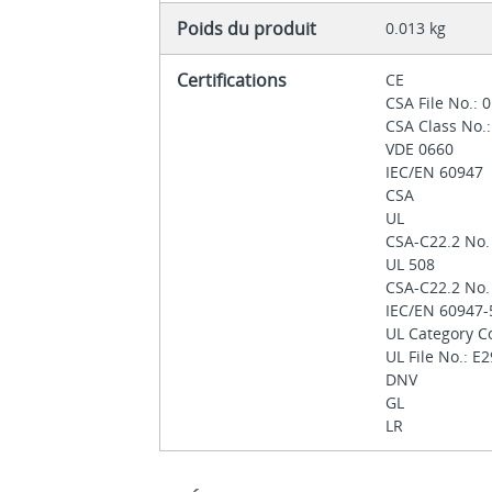
Poids du produit
0.013 kg
Certifications
CE
CSA File No.:
CSA Class No.
VDE 0660
IEC/EN 60947
CSA
UL
CSA-C22.2 No.
UL 508
CSA-C22.2 No.
IEC/EN 60947
UL Category C
UL File No.: E
DNV
GL
LR