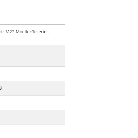
ir M22 Moeller® series
1
9