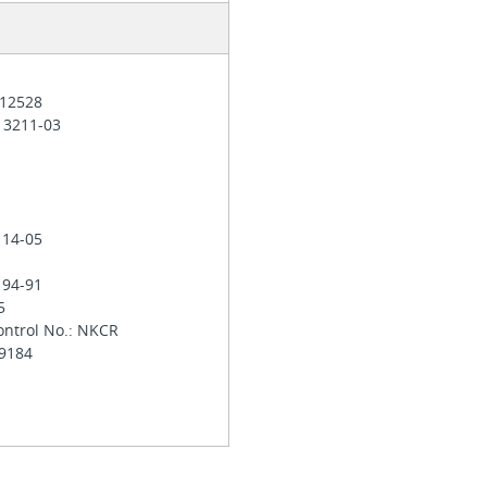
 012528
: 3211-03
 14-05
 94-91
-5
ontrol No.: NKCR
29184