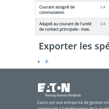
Courant assigné de
2 A
commutation
Adapté au courant de l'unité
2 A
de contact principale - max.
Exporter les sp
Eaton est une entreprise de gestion int
consacrant à l'amélioration de la qualit