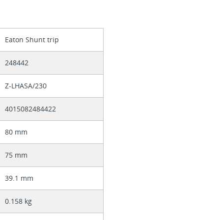
Eaton Shunt trip
248442
Z-LHASA/230
4015082484422
80 mm
75 mm
39.1 mm
0.158 kg