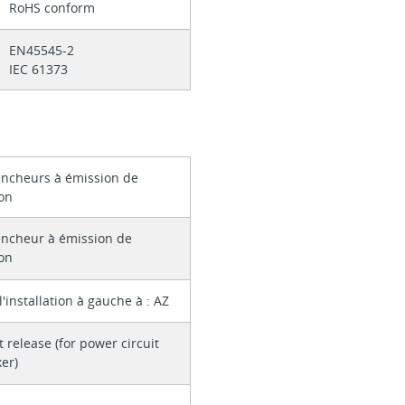
RoHS conform
EN45545-2
IEC 61373
encheurs à émission de
ion
encheur à émission de
ion
l'installation à gauche à : AZ
 release (for power circuit
er)