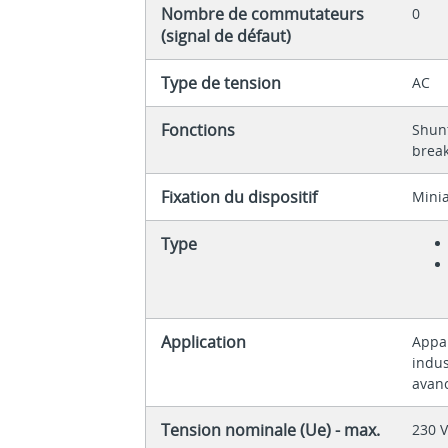
Nombre de commutateurs
0
(signal de défaut)
Type de tension
AC
Fonctions
Shunt
break
Fixation du dispositif
Minia
Type
Application
Appar
indus
avan
Tension nominale (Ue) - max.
230 